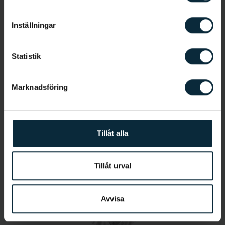
Allmäntandläkare
Inställningar
Statistik
Marknadsföring
Jetmir Kaza
Tillåt alla
Tandsköterska
Tillåt urval
Avvisa