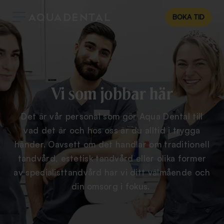
BOKA TID
Vi som jobbar här
Det är vår personal som gör Aqua Dental till
vad det är och hos oss är du alltid i trygga
händer. Oavsett om det handlar om traditionell
tandvård, estetisk tandvård eller olika former
av specialisttandvård har vi ditt välmående och
din omsorg i fokus.