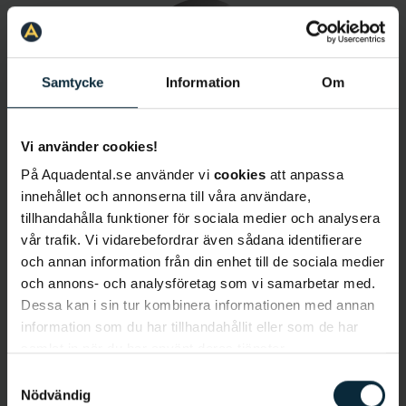
Samtycke
Information
Om
Vi använder cookies!
Shiva Fili
På Aquadental.se använder vi
cookies
att anpassa
Tandhygienist
innehållet och annonserna till våra användare,
tillhandahålla funktioner för sociala medier och analysera
vår trafik. Vi vidarebefordrar även sådana identifierare
och annan information från din enhet till de sociala medier
och annons- och analysföretag som vi samarbetar med.
Dessa kan i sin tur kombinera informationen med annan
information som du har tillhandahållit eller som de har
samlat in när du har använt deras tjänster.
Samtyckesval
Elin Ahlqvist
Nödvändig