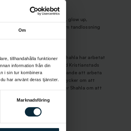
a, engelska, persiska
sökning, tandstenbortagning, glow up,
v munrelaterade sjukdomar som tandlossning
Om
ygienist på kliniken i Malmö. Shahla har arbetat
re, tillhandahålla funktioner
 än 12 år och utbildade sig vid Kristianstads
annan information från din
yrket eftersom det är inspirerande att arbeta
n i sin tur kombinera
 du har använt deras tjänster.
t hjälpa patienter. Shahla är tycker om att
 patienter. På fritiden tycker Shahla om att
en och att resa.
Marknadsföring