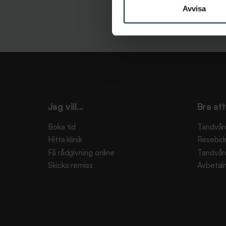
Avvisa
Jag vill...
Bra att
Boka tid
Tandvår
Hitta klinik
Resebid
Få rådgivning online
Tandvår
Skicka remiss
Avbetaln