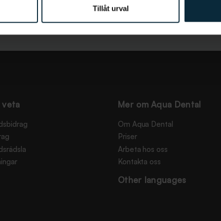
Tillåt urval
 veta
Mer om Aqua Dental
dsbidrag
Om Aqua Dental
rag
Priser
dsrädsla
Arbeta hos oss
ingar
Kontakta oss
Other languages