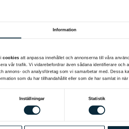
Språk
: Svenska, arabisk
Behandlingar
:
Basunder
blekning, behandling a
Information
och inflamation
Bakgrund
Shahla Alhariri är tandh
vi
cookies
att anpassa innehållet och annonserna till våra använda
som tandhygienist i mer
era vår trafik. Vi vidarebefordrar även sådana identifierare och 
högskola. Shahla valde 
 och annons- och analysföretag som vi samarbetar med. Dessa ka
mation som du har tillhandahållit eller som de har samlat in när
med och få möjlighet at
behandla tandvårdsrädda
träna, umgås med familj
Inställningar
Statistik