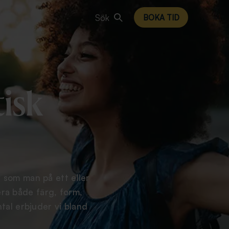
Sök
BOKA TID
tisk
 som man på ett eller
era både färg, form,
tal erbjuder vi bland