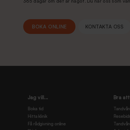
365 dagar om det är något. Du når oss som van
BOKA ONLINE
KONTAKTA OSS
Jag vill...
Bra att
Boka tid
Tandvår
Hitta klinik
Resebid
Få rådgivning online
Tandvår