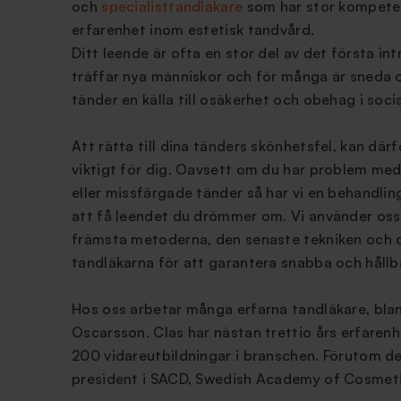
och
specialisttandläkare
som har stor kompete
erfarenhet inom estetisk tandvård.
Ditt leende är ofta en stor del av det första in
träffar nya människor och för många är sneda
tänder en källa till osäkerhet och obehag i socia
Att rätta till dina tänders skönhetsfel, kan därf
viktigt för dig. Oavsett om du har problem me
eller missfärgade tänder så har vi en behandlin
att få leendet du drömmer om. Vi använder oss
främsta metoderna, den senaste tekniken och 
tandläkarna för att garantera snabba och hållba
Hos oss arbetar många erfarna tandläkare, bla
Oscarsson. Clas har nästan trettio års erfarenh
200 vidareutbildningar i branschen. Förutom de
president i SACD, Swedish Academy of Cosmeti