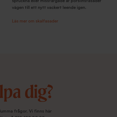
spruckna eller missfärgade är porslinsfasader
vägen till ett nytt vackert leende igen.
Läs mer om skalfasader
lpa dig?
dumma frågor. Vi finns här