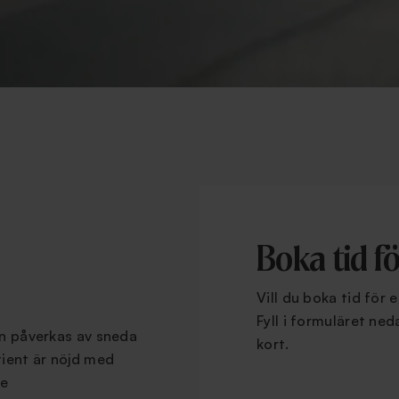
Boka tid f
Vill du boka tid för 
Fyll i formuläret ne
an påverkas av sneda
kort.
tient är nöjd med
re