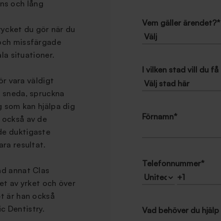
ns och lång
Vem gäller ärendet?
*
trycket du gör när du
 och missfärgade
la situationer.
I vilken stad vill du 
ör vara väldigt
d sneda, spruckna
g som kan hjälpa dig
Förnamn
*
 också av de
de duktigaste
ra resultat.
Telefonnummer
*
nd annat Clas
et av yrket och över
t är han också
c Dentistry.
Vad behöver du hjäl