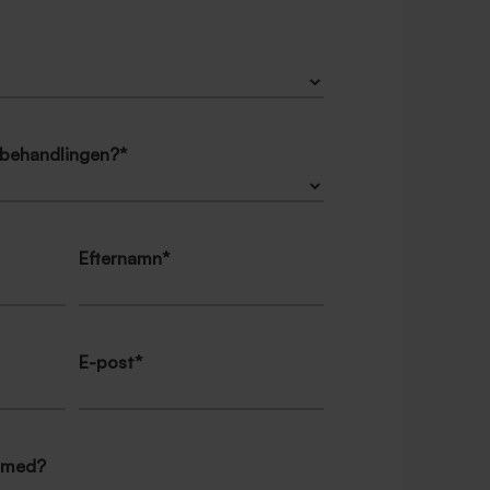
få behandlingen?
*
Efternamn
*
E-post
*
p med?