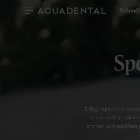
Behandl
Spe
Dåligt självförtroen
annat sätt är missn
storlek och position