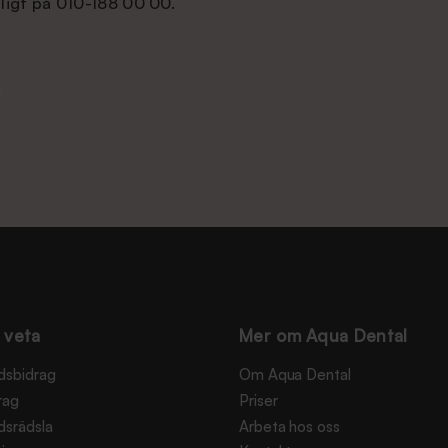
ligt på 010-188 00 00.
 veta
Mer om Aqua Dental
dsbidrag
Om Aqua Dental
rag
Priser
dsrädsla
Arbeta hos oss