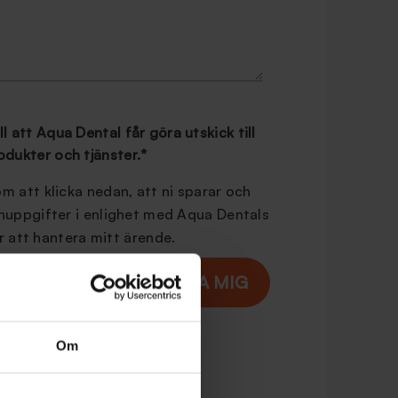
l att Aqua Dental får göra utskick till
odukter och tjänster.
*
 att klicka nedan, att ni sparar och
nuppgifter i enlighet med Aqua Dentals
r att hantera mitt ärende.
Om