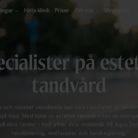
ingar
Hitta klinik
Priser
Om oss
Mina sidor
cialister på este
tandvård
de och minskat välmående kan vara resultatet av tänder
öjd med. Med hjälp av estetisk tandvård kan du korrig
 på dina tänder - helt efter dina önskemål. På Aqua Den
tandblekning, skalfasader och tandreglering.