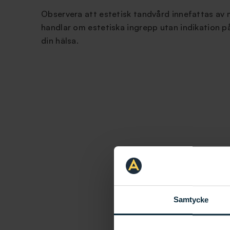
Observera att estetisk tandvård innefattas av
handlar om estetiska ingrepp utan indikation p
din hälsa.
Samtycke