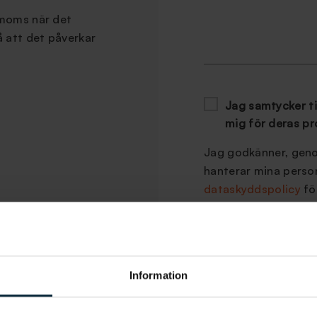
 moms när det
å att det påverkar
Jag samtycker til
mig för deras pr
Jag godkänner, genom
hanterar mina perso
dataskyddspolicy
fö
Information