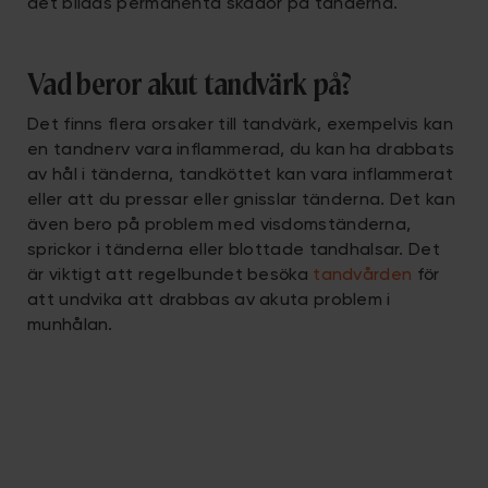
det bildas permanenta skador på tänderna.
Vad beror akut tandvärk på?
Det finns flera orsaker till tandvärk, exempelvis kan
en tandnerv vara inflammerad, du kan ha drabbats
av hål i tänderna, tandköttet kan vara inflammerat
eller att du pressar eller gnisslar tänderna. Det kan
även bero på problem med visdomständerna,
sprickor i tänderna eller blottade tandhalsar. Det
är viktigt att regelbundet besöka
tandvården
för
att undvika att drabbas av akuta problem i
munhålan.