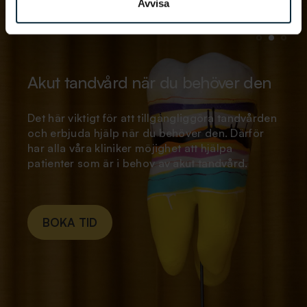
Avvisa
Akut tandvård när du behöver den
Det här viktigt för att tillgängliggöra tandvården
och erbjuda hjälp när du behöver den. Därför
har alla våra kliniker möjighet att hjälpa
patienter som är i behov av akut tandvård.
BOKA TID