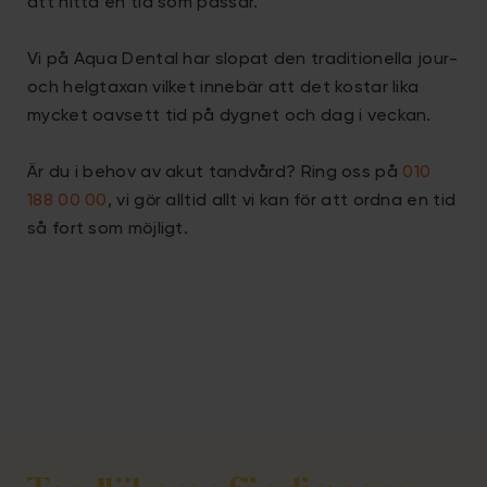
att hitta en tid som passar.
Vi på Aqua Dental har slopat den traditionella jour-
och helgtaxan vilket innebär att det kostar lika
mycket oavsett tid på dygnet och dag i veckan.
Är du i behov av akut tandvård? Ring oss på
010
188 00 00
, vi gör alltid allt vi kan för att ordna en tid
så fort som möjligt.