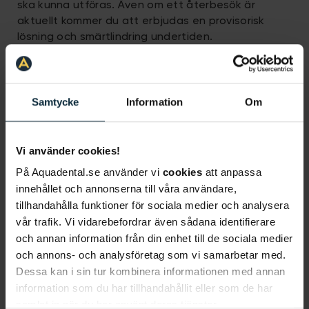
ska kunna utföras. Även om ett återbesök är
aktuellt kommer du att erbjudas en provisorisk
lösning och smärtlindring undertiden.
Vi erbjuder akut tandvård i:
Stockholm
,
Göteborg
,
Malmö
,
Uppsala
,
Västerås
,
Enköping
,
Norrköping
,
Kalmar
,
Linköping
,
Borlänge
,
Falun
,
Samtycke
Information
Om
Borås
,
Örebro
,
Karlstad
,
Åre
,
Östersund
,
Ume
å
och
Helsingborg
.
Vi använder cookies!
På Aquadental.se använder vi
cookies
att anpassa
innehållet och annonserna till våra användare,
Vad kostar akut tandvård?
tillhandahålla funktioner för sociala medier och analysera
vår trafik. Vi vidarebefordrar även sådana identifierare
När du kommer in för akut tandvård görs en
och annan information från din enhet till de sociala medier
delundersökning, för att rätt diagnos ska kunna
och annons- och analysföretag som vi samarbetar med.
ställas. Vilka åtgärder som behöver göras är
Dessa kan i sin tur kombinera informationen med annan
individuellt och beror på patientens
information som du har tillhandahållit eller som de har
förutsättningar och behandlingens omfattning.
samlat in när du har använt deras tjänster.
Därför kan kostnaderna för akuttandvård skilja sig