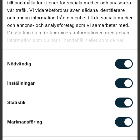
tillhandahålla funktioner för sociala medier och analysera
vår trafik. Vi vidarebefordrar även sådana identifierare
och annan information från din enhet till de sociala medier
och annons- och analysföretag som vi samarbetar med.
Dessa kan i sin tur kombinera informationen med annan
information som du har tillhandahållit eller som de har
samlat in när du har använt deras tjänster.
Samtyckesval
Nödvändig
Karin Qvist, klinikchef i Norrköping
Inställningar
Karin Qvist är klinikchef på Aqua Dental Norrköping.
Statistik
I grunden beskriver Karin sig som en glad och
lösningsfokuserad tandsköterska. Karin har haft
många olika roller på kliniken bland annat har hon
Marknadsföring
varit koordinator samt assisterat till många
operationer. På senare har Karin axlat rollen som