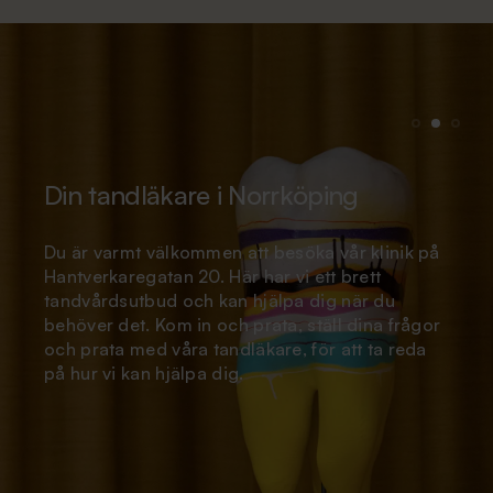
Din tandläkare i Norrköping
Du är varmt välkommen att besöka vår klinik på
Hantverkaregatan 20. Här har vi ett brett
tandvårdsutbud och kan hjälpa dig när du
behöver det. Kom in och prata, ställ dina frågor
och prata med våra tandläkare, för att ta reda
på hur vi kan hjälpa dig.