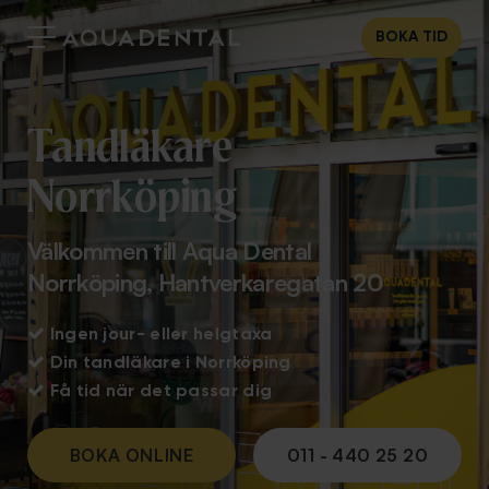
BOKA TID
Tandläkare
Norrköping
Välkommen till Aqua Dental
Norrköping, Hantverkaregatan 20

Ingen jour- eller helgtaxa

Din tandläkare i Norrköping

Få tid när det passar dig
BOKA ONLINE
011 - 440 25 20