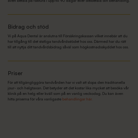
även betala på faktura i upp till 90 dagar eller delbetala din behandling.
Bidrag och stöd
Vi på Aqua Dental är anslutna till Försäkringskassan vilket innebär att du
har tillgång till det statliga tandvårdsstödet hos oss. Därmed har du rätt
till att nyttja ditt tandvårdsbidrag såväl som högkostnadsskyddet hos oss.
Priser
För att tillgängliggöra tandvården har vi valt att slopa den traditionella
jour- och helgtaxan. Det betyder att det kostar lika mycket att besöka vår
klinik på en helg eller kväll som på en vanlig veckodag. Du kan även
hitta priserna för våra vanligaste
behandlingar här.