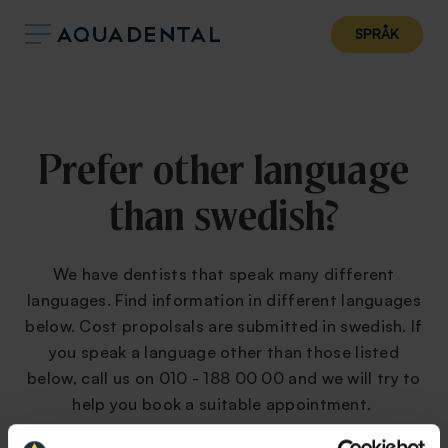
SPRÅK
Prefer other language
than swedish?
We have dentists that speak many different
languages. Find information in different languages
below. Cost propolsals are submitted in swedish. If
you speak a language other than those listed
below, call us on 010 - 188 00 00 and we will try to
help you book a suitable appointment.