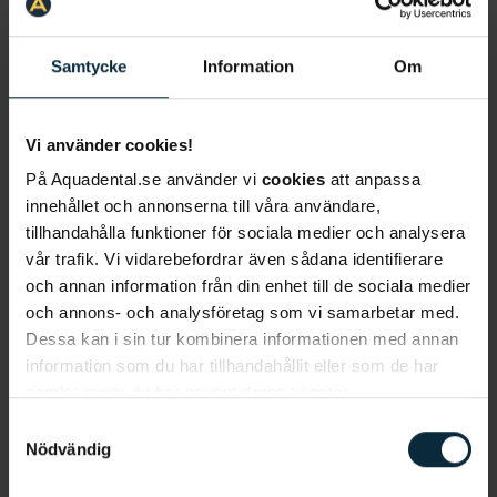
Arabic
Samtycke
Information
Om
Danish
Dari
Vi använder cookies!
På Aquadental.se använder vi
cookies
att anpassa
English
innehållet och annonserna till våra användare,
tillhandahålla funktioner för sociala medier och analysera
Finnish
vår trafik. Vi vidarebefordrar även sådana identifierare
och annan information från din enhet till de sociala medier
Meänkieli
och annons- och analysföretag som vi samarbetar med.
Dessa kan i sin tur kombinera informationen med annan
Norwegian
information som du har tillhandahållit eller som de har
samlat in när du har använt deras tjänster.
Persian
Samtyckesval
Nödvändig
Samiska