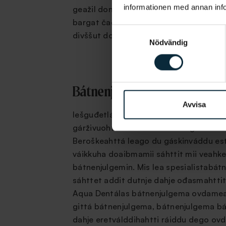
informationen med annan infor
geažil don guhkit áigái vuollái seasttát 
bargat čađaáigge ovdánahttit ja sihkka
Samtyckesval
divššut dollet alimus odontologiijalaš k
Nödvändig
Bátnenjulgen ja bátnesajádat
Avvisa
Iešguđetlágan gáskinsivat dego bonju b
gárživuohta sáhttet váikkuhit gáskima
Beroškeahttá leago du gáskinváddu est
váikkuha doaibmamii sáhttit mii veahke
bátnenjulgemin. Mis lea spesialistabá
sáhttet addit dutnje dahje ođasmahttit 
Aqua Dentálas bátnenjulgema ovdamea
gittá bátnenjulgema, bátnenjulgema bá
dahje eretválddihahtti ráiddu dego ov