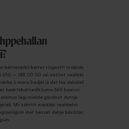
ohppehallan
i?
n bátnevárkii berret riŋgestit midjiide
 010 – 188 00 00 vai oaččot veahkki
várka ii mana badjel ja dat lea dehálaš
llat heahtebátnedikšuma 365 beaivvi
buoremus lági mielde gávdnat dutnje
vejolaš. Mii sáhttit maiddái veahkehit
uogŋasiiguin mat besset dahje bávččas
guin.