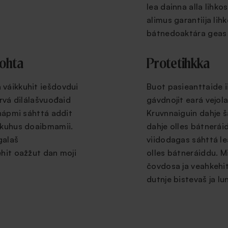
lea dainna alla lihk
alimus garantiija lihk
bátnedoaktára geas 
ohta
Protetihkka
váikkuhit iešdovdui
Buot pasieanttaide ii
rvá dilálašvuođaid
gávdnojit eará vejol
 hápmi sáhttá addit
Kruvnnaiguin dahje š
kkuhus doaibmamii.
dahje olles bátnerái
galaš
viidodagas sáhttá le
hit oažžut dan moji
olles bátneráiddu. 
čovdosa ja veahkehit
dutnje bistevaš ja l