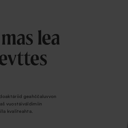
ingar
Hitta klinik
Priser
Om oss
Mina sidor
mas lea
ievttes
edoaktáriid geahččaluvvon
aš vuostáiváldimiin
la kvaliteahta.