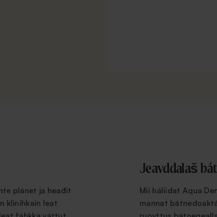
Jeavddalaš bá
hte plánet ja heađit
Mii háliidat Aqua De
n klinihkain leat
mannat bátnedoaktár
leat fáhkka váttut.
ruovttus bátnegeall