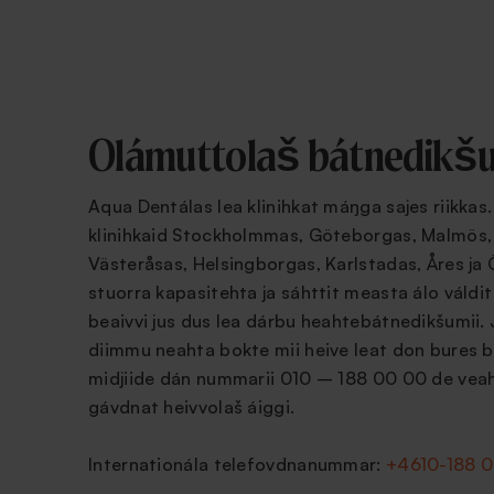
Olámuttolaš bátnedikš
Aqua Dentálas lea klinihkat máŋga sajes riikka
klinihkaid Stockholmmas, Göteborgas, Malmös,
Västeråsas, Helsingborgas, Karlstadas, Åres ja 
stuorra kapasitehta ja sáhttit measta álo váld
beaivvi jus dus lea dárbu heahtebátnedikšumii. 
diimmu neahta bokte mii heive leat don bures b
midjiide dán nummarii 010 – 188 00 00 de veah
gávdnat heivvolaš áiggi.
Internationála telefovdnanummar:
+4610-188 