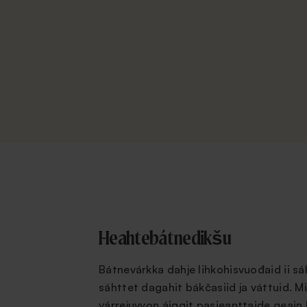
Heahtebátnedikšu
Bátnevárkka dahje lihkohisvuođaid ii sá
sáhttet dagahit bákčasiid ja váttuid. Mi
várrejuvvon áiggit pasieanttaide geain 