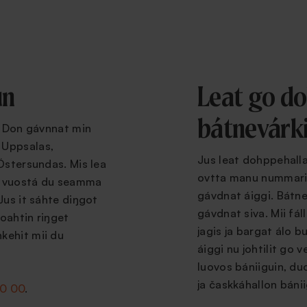
un
Leat go d
bátnevárki
s. Don gávnnat min
 Uppsalas,
Jus leat dohppehalla
Östersundas. Mis lea
ovtta manu nummarii
it vuostá du seamma
gávdnat áiggi. Bátne
Jus it sáhte diŋgot
gávdnat siva. Mii fá
oahtin riŋget
jagis ja bargat álo 
kehit mii du
áiggi nu johtilit go 
luovos bániiguin, d
ja časkkáhallon bánii
00 00
.