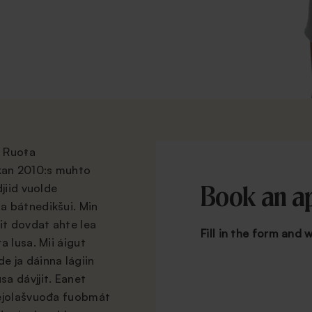
t Ruoŧa
kan 2010:s muhto
jiid vuolde
Book an a
a bátnedikšui. Min
it dovdat ahte lea
Fill in the form and w
 lusa. Mii áigut
 ja dáinna lágiin
a dávjjit. Eanet
vejolašvuođa fuobmát