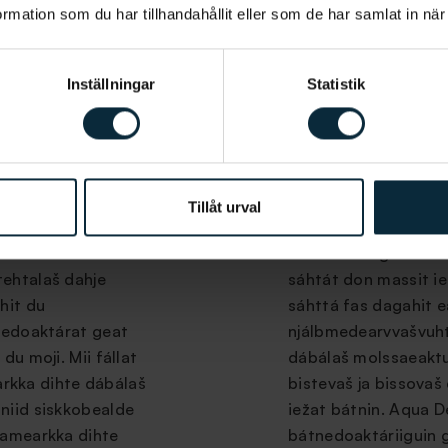
mation som du har tillhandahållit eller som de har samlat in när
áiggi ja ruđa. Mii
klinihkas ja ovtta St
rastit ahte buot min
bátnedikšuma gos ad
valiteahta.
dakkár dávda ahte si
Inställningar
Statistik
dahje ballet bátned
dus leažžá sáhttit m
Dahkkobátni
Tillåt urval
ánit, gaskkat dahje
Bátneláhppin váikkuh
 doaibmamii.
Dasa lassin go dat v
ehtalaš dahje
sáhtát don massit ie
hit du
sáhttá fas dagahit 
tnedoaktárat geat
njálbmedearvvašvuhti
du moji. Mii fállat
dábálaš molssaeaktu
rkka dihte dábálaš
bistevaš ja bissovaš
niid siskkobealde
iežat bátnin. Aqua D
damearkka dihte
bátnedoaktáriiguin 