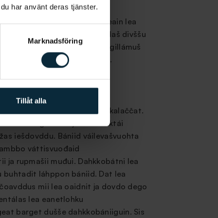
 du har använt deras tjänster.
ockholmma klinihkas fállat mii
dit narkosa pasieanttaide geain lea
djiide lea váttis čađahit dábálaš divššu
Marknadsföring
ikšumis. Beroškeahttá makkár gillámuš
ii veahkehit du Aqua Dentálas.
Tillåt alla
a du sihke fysalaččat ja psyhkalaččat.
áikkuha du gáskimii ja oaloldáktái
žas iešdovddu. Bániid váilevašvuohta
eambbo váttisvuođaid
i ja rupmašii muđui. Dahkkobátni lea
 buhtadit láhppon bániid. Dat lea
 čoavddus mii lea oaidnit ja dovdo dego
entálas lea eanetlohku
geat barget dušše dahkkobániiguin. Sis