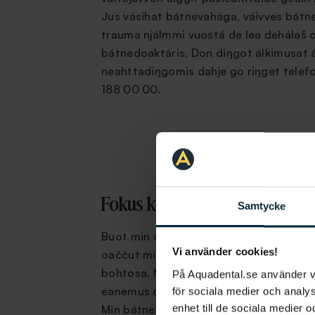
Jus vásihat bátnevahága, váivves bátn
trauma njálmmi vuostá de lea dehálaš 
bátnedoaktáris. Don diŋgot álkimusat 
neahttadiŋgomis dahje go riŋget tele
188 00 00.
Fokus kvalitehttii
Samtycke
Buot min doaimma báidná lea kvaliteht
Vi använder cookies!
oaččut min luhtte galgá addit dutnje g
bohtosa. Mii atnit danne ođđaseamos t
På Aquadental.se använder 
eanemus ođđaáigásaš ja dieđalaččat d
för sociala medier och analys
enhet till de sociala medier
Min bátnedikšun lea dárkil ja kvaliteht