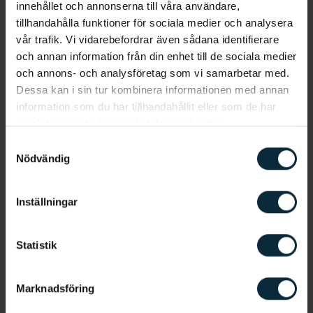
innehållet och annonserna till våra användare,
med välutbildad personal.
tillhandahålla funktioner för sociala medier och analysera
vår trafik. Vi vidarebefordrar även sådana identifierare
Varmt välkommen till oss
och annan information från din enhet till de sociala medier
och annons- och analysföretag som vi samarbetar med.
Dessa kan i sin tur kombinera informationen med annan
information som du har tillhandahållit eller som de har
samlat in när du har använt deras tjänster.
Stora vana av tandvårdsrädsla
Samtyckesval
På Aqua Dental Falun har våra behandlare stor vana av att behandla
Nödvändig
tandvårdsrädda patienter. Prata med oss när du bokar din tid så kommer
vi anpassa besöket efter dina behov.
Inställningar
Enkelt att boka en tid som passar
Statistik
Det är enkelt att boka en tid hos oss. Du kan välja att boka en tid via vår
onlinebokning. Du kan även välja att ringa oss för att boka en tid.
Marknadsföring