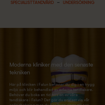
SPECIALISTTANDVÅRD
–
UNDERSÖKNING
Moderna kliniker med den senaste
tekniken
Här på kliniken i Falun befinner du dig i en trygg
miljö och blir behandlad av erfarna tandläkare.
Behöver du boka en tid hos en av våra
tandläkare i Falun? Det gör du enklast via vår