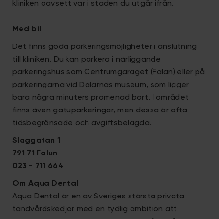
kliniken oavsett var i staden du utgår ifrån.
Med bil
Det finns goda parkeringsmöjligheter i anslutning
till kliniken. Du kan parkera i närliggande
parkeringshus som Centrumgaraget (Falan) eller på
parkeringarna vid Dalarnas museum, som ligger
bara några minuters promenad bort. I området
finns även gatuparkeringar, men dessa är ofta
tidsbegränsade och avgiftsbelagda.
Slaggatan 1
791 71 Falun
023 - 711 664
Om Aqua Dental
Aqua Dental är en av Sveriges största privata
tandvårdskedjor med en tydlig ambition att