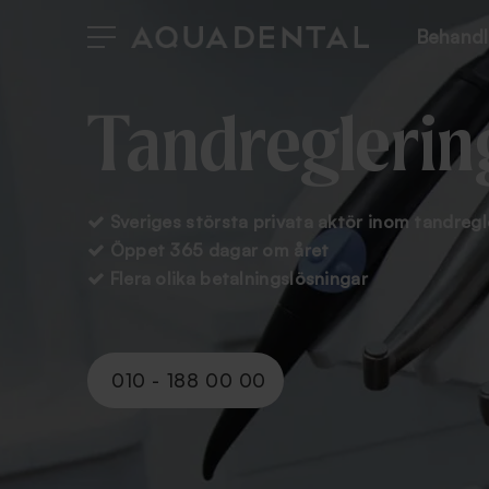
Behandl
Tandreglerin
Sveriges största privata aktör inom tandregl

Öppet 365 dagar om året

Flera olika betalningslösningar

010 - 188 00 00