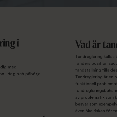
ing i
Vad är tan
Tandreglering kallas 
tänders position succ
a dig med
tandställning tills de
ion i dag och påbörja
Tandreglering är en 
funktionell problema
tandregleringsbehandl
av problematik som k
besvär som exempelvi
även öka risken för t