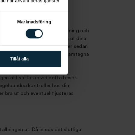
 du har använt deras tjänster.
Marknadsföring
n igen för att få din tandställning och
lign får du vid besöket prova ut dina
da skenorna. Dina skenor kommer sedan
ytas ut är din individuellt framtagna
Tillåt alla
gen att sättas in vid detta besök.
egelbundna kontroller hos din
er bra ut och eventuellt justeras
ällningen ut. Då inleds det slutliga