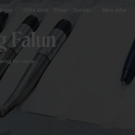
ingar
Hitta klinik
Priser
Om oss
Mina sidor
g Falun
ering för vuxna