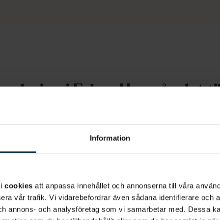
glering i Falun: Hur går det til
lering i Falun av flera skäl, exempelvis om du har bettfe
turligt och hållbart resultat och är på så sätt en invester
Information
 med tandreglering i Falun är att boka tid för en konsult
tera ditt vårdbehov, dina önskemål och vilken typ av tands
vi
cookies
att anpassa innehållet och annonserna till våra använda
frågor om behandlingen. Utifrån ditt vårdbehov och dina 
era vår trafik. Vi vidarebefordrar även sådana identifierare och 
 och annons- och analysföretag som vi samarbetar med. Dessa ka
äst. Därefter kommer en behandlingsplan att fastställas 