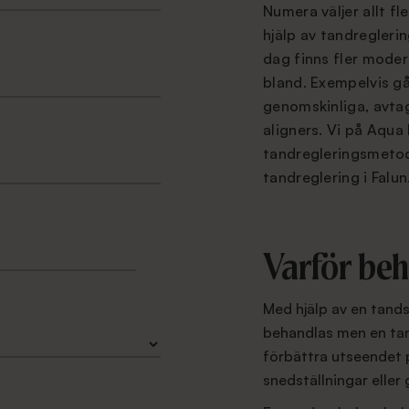
Numera väljer allt fl
hjälp av tandreglering
dag finns fler moder
bland. Exempelvis gå
genomskinliga, avta
aligners. V
i på Aqua 
tandregleringsmetod
tandreglering i Falun
Varför beh
Med hjälp av en tandst
behandlas men en tand
förbättra utseendet 
snedställningar eller 