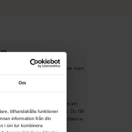
l?
l som orsakar funktionella besvär men
ing i din munhälsa.
Om
ation. Då kommer din tandläkare att
tällning du är intresserad av. Du får
re, tillhandahålla funktioner
önskemål kommer sedan din tandläkare
annan information från din
n i sin tur kombinera
och du kommer även att få en