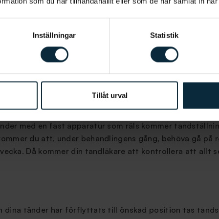
mation som du har tillhandahållit eller som de har samlat in när
Inställningar
Statistik
en tandregleringsbehandling i Falun, är att besöka klinike
eringsmetoden som inkluderar avtagbara skenor som Invisa
a instruktioner av din tandläkare kring hur du ska använ
med jämna mellanrum. Det som avgör hur ofta de behöver b
Tillåt urval
tänder med en fast apparatur som räls kommer tandställnin
t kommer du att, under behandlingens gång, behöva gå på r
e vecka. Då kommer din tandläkare att kontrollera att allt s
ina tänder har förflyttats till önskad position tas tandst