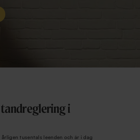
 tandreglering i
 årligen tusentals leenden och är i dag