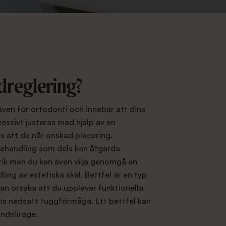
dreglering?
även för ortodonti och innebär att dina
essivt justeras med hjälp av en
ss att de når önskad placering.
behandling som dels kan åtgärda
tik men du kan även vilja genomgå en
ing av estetiska skäl. Bettfel är en typ
an orsaka att du upplever funktionella
s nedsatt tuggförmåga. Ett bettfel kan
andslitage.