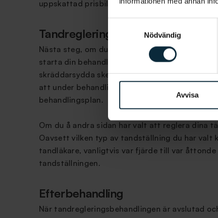
informationen med annan infor
uppskattad prisbild att ta ställning till.
Samtyckesval
Tandreglering i Falun
Nödvändig
Nästa steg, om du beslutar dig för att genomgå 
starta din behandling. Om du har valt tandregl
skräddarsydda skenor. Då får du även noggrann
att under behandlingens gång behöva bytas ut 
Avvisa
behandlingsplan.
Om du å andra sidan har valt att reglera dina 
Oavsett vilken typ av tandställning du har val
tandläkare, vanligtvis var fjärde till var åttond
tandställningen.
Efterbehandling
När tandregleringsbehandlingen är avslutad och d