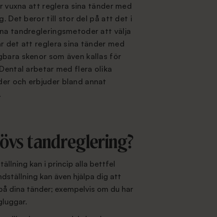
er vuxna att reglera sina tänder med
. Det beror till stor del på att det i
na tandregleringsmetoder att välja
r det att reglera sina tänder med
gbara skenor som även kallas för
Dental arbetar med flera olika
er och erbjuder bland annat
.
övs tandreglering?
ällning kan i princip alla bettfel
ställning kan även hjälpa dig att
på dina tänder; exempelvis om du har
gluggar.