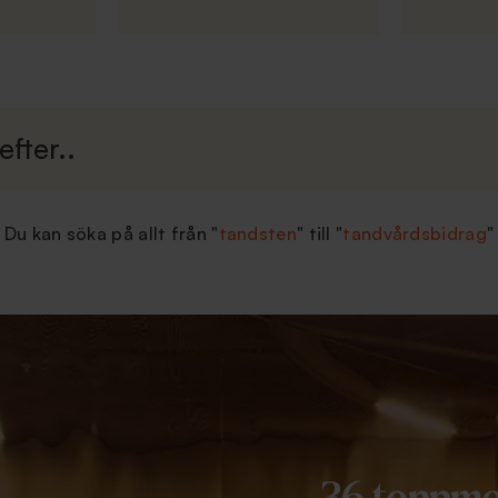
Du kan söka på allt från "
tandsten
" till "
tandvårdsbidrag
"