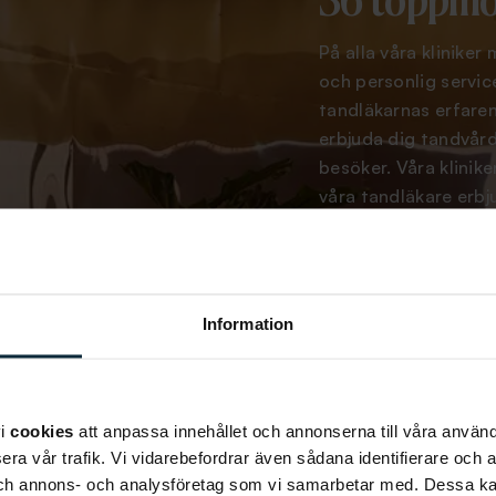
36 toppmod
På alla våra kliniker
och personlig servi
tandläkarnas erfaren
erbjuda dig tandvård 
besöker. Våra klinik
våra tandläkare erbj
Du hittar våra klini
Helsingborg, Västerå
Karlstad, Örebro, Bo
Information
HITTA DIN KLINI
vi
cookies
att anpassa innehållet och annonserna till våra använda
era vår trafik. Vi vidarebefordrar även sådana identifierare och 
 och annons- och analysföretag som vi samarbetar med. Dessa ka