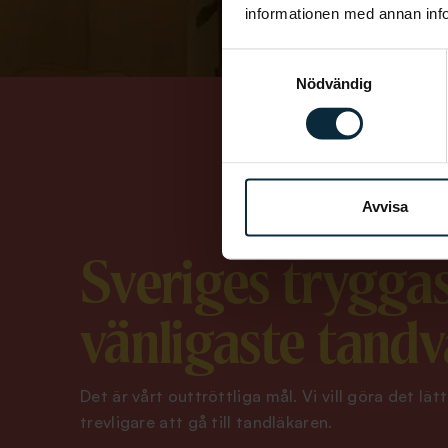
informationen med annan infor
Samtyckesval
Nödvändig
Avvisa
Sveriges trygga
vänligaste tandv
Det är vårt outtröttliga mål. Vi vill göra det lä
trevligare att gå till tandläkaren.