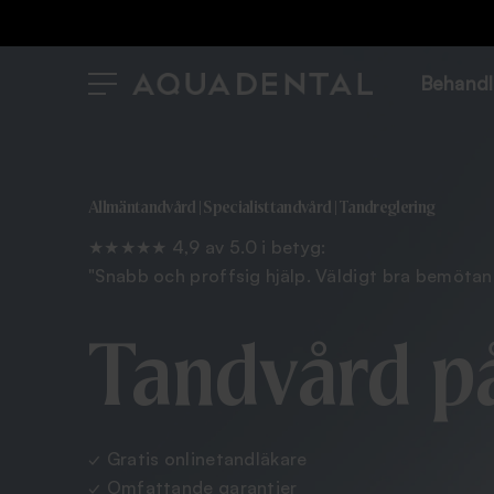
Behandl
Allmäntandvård | Specialisttandvård | Tandreglering
★★★★★ 4,9 av 5.0 i betyg:
"Snabb och proffsig hjälp. Väldigt bra bemöt
Tandvård på
✓ Gratis onlinetandläkare
✓ Omfattande garantier