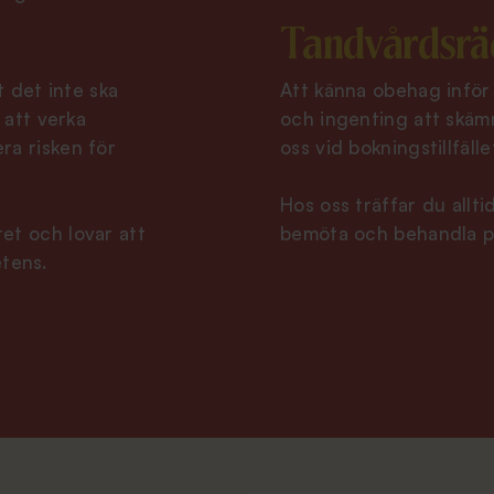
Tandvårdsrä
t det inte ska
Att känna obehag inför
 att verka
och ingenting att skäm
ra risken för
oss vid bokningstillfäll
Hos oss träffar du allt
et och lovar att
bemöta och behandla p
tens.