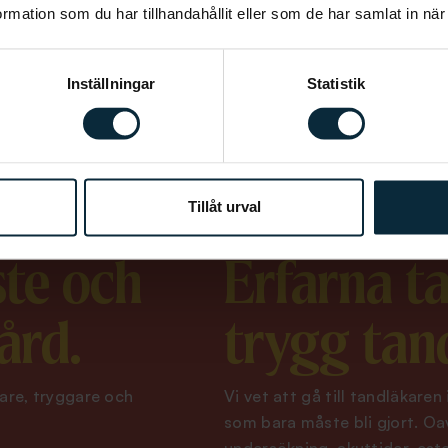
mation som du har tillhandahållit eller som de har samlat in när
Inställningar
Statistik
Tillåt urval
ste och
Erfarna t
ård.
trygg ta
ttare, tryggare och
Vi vet att gå till tandläkaren
som bara måste bli gjort. Oa
undersökning, akuttider, este