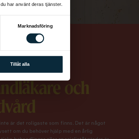
 du har använt deras tjänster.
Marknadsföring
Tillåt alla
andläkare och
ndvård
 inte är det roligaste som finns. Det är något
vsett om du behöver hjälp med en årlig
tiska behandlingar eller specialiståtgärder är