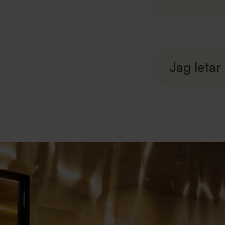
Jag
letar
efter..