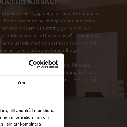
erna kliniker
 möts du av en trygg miljö, erfarna behandlare
ce. Kombinationen av välbeprövade metoder,
het och modern utrustning gör att vi kan
i världsklass oavsett vilken av våra kliniker du
er är utrustade med den senaste tekniken och
uder ett brett utbud av behandlingar.
ker i Stockholm, Göteborg, Malmö, Uppsala,
s, Norrköping, Linköping, Enköping, Kalmar,
rlänge, Falun, Borås, Östersund, Umeå och Åre.
Om
K
re, tillhandahålla funktioner
annan information från din
n i sin tur kombinera