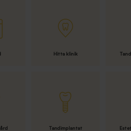
d
Hitta klinik
Tand
vård
Tandimplantat
Este