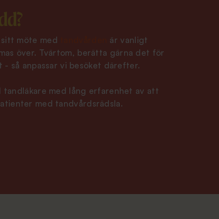
dd?
 sitt möte med
tandvården
är vanligt
mas över. Tvärtom, berätta gärna det för
et - så anpassar vi besöket därefter.
id tandläkare med lång erfarenhet av att
atienter med tandvårdsrädsla.