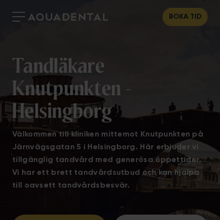
BOKA TID
Tandläkare
Knutpunkten -
Helsingborg
Välkommen till kliniken mittemot Knutpunkten på
Järnvägsgatan 5 i Helsingborg. Här erbjuder vi
tillgänglig tandvård med generösa öppettider.
Vi har ett brett tandvårdsutbud och kan hjälpa
till oavsett tandvårdsbesvär.