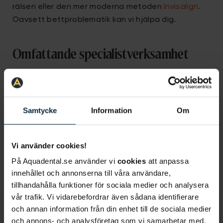
rälsen eller den mer moderna metoden
Invisalign
.
Oavsett bettproblematik kan vi hjälpa dig.
Omfattande specialistverksamhet
På Aqua Dental kan vi erbjuda all form av
specialisttandvård
. Vi har bland annat
specialisttandläkare inom: implantat, endodonti,
Samtycke
Information
Om
parodontologi, oral protetik, käkkirurgi, pedodonti,
bettfysiologi, ortodonti, odontologisk radiologi och
orofacial medicin.
Vi använder cookies!
På Aquadental.se använder vi
cookies
att anpassa
innehållet och annonserna till våra användare,
tillhandahålla funktioner för sociala medier och analysera
vår trafik. Vi vidarebefordrar även sådana identifierare
och annan information från din enhet till de sociala medier
och annons- och analysföretag som vi samarbetar med.