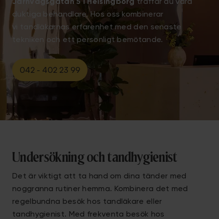
Järnvägsgatan 5 i Helsingborg
träffar du våra
duktiga behandlare. Hos oss kombinerar
vi tandläkarnas erfarenhet med den senaste
tekniken och ett personligt bemötande.
042 - 402 23 99
Undersökning och tandhygienist
Det är viktigt att ta hand om dina tänder med
noggranna rutiner hemma. Kombinera det med
regelbundna besök hos tandläkare eller
tandhygienist. Med frekventa besök hos