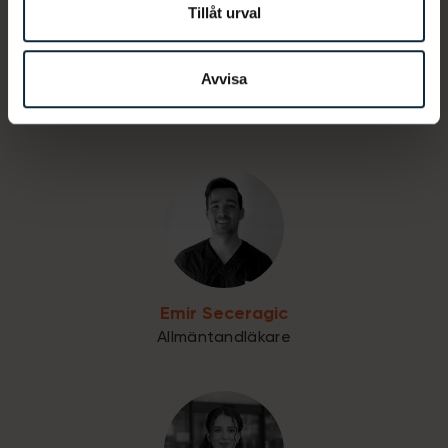
Tillåt urval
Avvisa
Amela Mujkanovic
Tandsköterska
Emir Seceragic
Allmäntandläkare