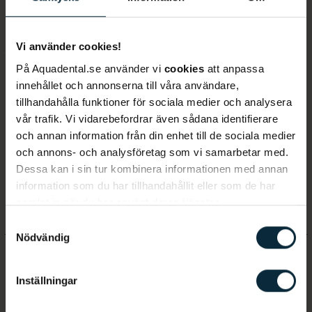
tänder
På Aqua Dental har vi i dag 39 kliniker från norr till
Vi använder cookies!
söder. Du hittar våra kliniker i Stockholm, Göteborg,
På Aquadental.se använder vi
cookies
att anpassa
Malmö, Uppsala, Västerås, Linköping, Norrköping,
innehållet och annonserna till våra användare,
Enköping, Örebro, Kalmar, Falun, Borlänge, Åre,
tillhandahålla funktioner för sociala medier och analysera
Österund och Helsingborg.
vår trafik. Vi vidarebefordrar även sådana identifierare
och annan information från din enhet till de sociala medier
och annons- och analysföretag som vi samarbetar med.
Dessa kan i sin tur kombinera informationen med annan
Stor erfarenhet av tandvårdsrädsla
information som du har tillhandahållit eller som de har
samlat in när du har använt deras tjänster.
På Aqua Dental har vi stor förståelse för
Samtyckesval
tandvårdsrädsla och vi vet att de patienter som lider
Nödvändig
av tandvårdsrädsla behöver stort stöd. Våra
tandläkare har lång erfarenhet av att arbeta med
Inställningar
tandvårdsrädda patienter och vi anpassar ditt besök
för att passa dina behov.