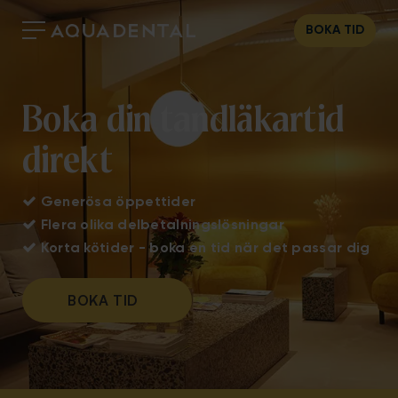
BOKA TID
Boka din tandläkartid
direkt

Generösa öppettider

Flera olika delbetalningslösningar

Korta kötider - boka en tid när det passar dig
BOKA TID