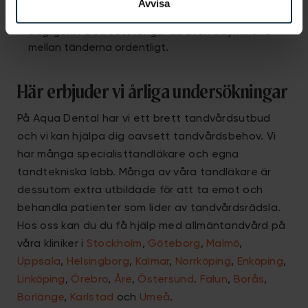
Tandtråd eller mellanrumsborstar:
Du bör även
Avvisa
använda
tandtråd
eller
mellanrumsborstar
dagligen. På så sätt rengör du även utrymmena
mellan tänderna ordentligt.
Här erbjuder vi årliga undersökningar
På Aqua Dental har vi ett brett tandvårdsutbud
och vi kan hjälpa dig oavsett tandvårdsbehov. Vi
har många specialisttandläkare och egna
tandtekniska labb. Många av våra tandläkare är
dessutom extra utbildade för att ta emot och
behandla patienter som lider av tandvårdsrädsla.
Hos oss kan du du få hjälp med allmäntandvård på
våra kliniker i
Stockholm
,
Göteborg
,
Malmö
,
Uppsala
,
Helsingborg
,
Kalmar
,
Norrköping
,
Enköping
,
Linköping
,
Örebro
,
Åre
,
Östersund
.
Falun
,
Borås
,
Borlänge
,
Karlstad
och
Umeå
.