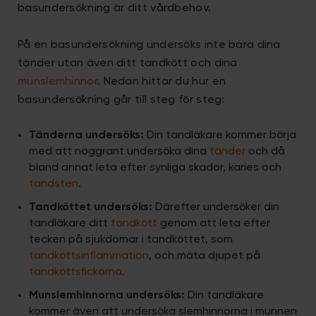
basundersökning är ditt vårdbehov.
På en basundersökning undersöks inte bara dina
tänder utan även ditt tandkött och dina
munslemhinnor
. Nedan hittar du hur en
basundersökning går till steg för steg:
Tänderna undersöks:
Din tandläkare kommer börja
med att noggrant undersöka dina
tänder
och då
bland annat leta efter synliga skador, karies och
tandsten
.
Tandköttet undersöks:
Därefter undersöker din
tandläkare ditt
tandkött
genom att leta efter
tecken på sjukdomar i tandköttet, som
tandköttsinflammation
, och mäta djupet på
tandköttsfickorna
.
Munslemhinnorna undersöks:
Din tandläkare
kommer även att undersöka slemhinnorna i munnen