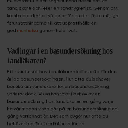
munvårdsrutin och regelbundna besök hos en
tandläkare och/eller en tandhygienist. Genom att
kombinera dessa två delar får du de bästa möjliga
förutsättningarna till att upprätthålla en
god
munhälsa
genom hela livet.
Vad ingår i en basundersökning hos
tandläkaren?
Ett rutinbesök hos tandläkaren kallas ofta för den
årliga basundersökningen. Hur ofta du behöver
besöka din tandläkare för en basundersökning
varierar dock. Vissa kan vara i behov av en
basundersökning hos tandläkaren en gång varje
halvår medan vissa går på en basundersökning en
gång vartannat år. Det som avgör hur ofta du
behöver besöka tandläkaren för en