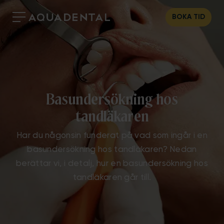
BOKA TID
Basundersökning hos
tandläkaren
Har du någonsin funderat på vad som ingår i en
basundersökning hos tandläkaren? Nedan
berättar vi, i detalj, hur en basundersökning hos
tandläkaren går till.