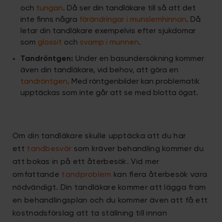
och
tungan
. Då ser din tandläkare till så att det
inte finns några
förändringar i munslemhinnan
. Då
letar din tandläkare exempelvis efter sjukdomar
som
glossit
och
svamp i munnen
.
Tandröntgen:
Under en basundersökning kommer
även din tandläkare, vid behov, att göra en
tandröntgen
. Med röntgenbilder kan problematik
upptäckas som inte går att se med blotta ögat.
Om din tandläkare skulle upptäcka att du har
ett
tandbesvär
som kräver behandling kommer du
att bokas in på ett återbesök.
Vid mer
omfattande
tandproblem
kan flera återbesök vara
nödvändigt. Din tandläkare kommer att lägga fram
en behandlingsplan och du kommer även att få ett
kostnadsförslag att ta ställning till innan