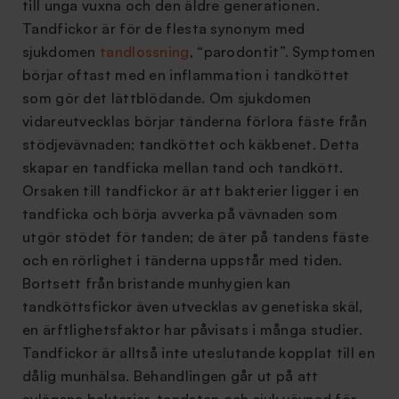
till unga vuxna och den äldre generationen.
Tandfickor är för de flesta synonym med
sjukdomen
tandlossning
, “parodontit”. Symptomen
börjar oftast med en inflammation i tandköttet
som gör det lättblödande. Om sjukdomen
vidareutvecklas börjar tänderna förlora fäste från
stödjevävnaden; tandköttet och käkbenet. Detta
skapar en tandficka mellan tand och tandkött.
Orsaken till tandfickor är att bakterier ligger i en
tandficka och börja avverka på vävnaden som
utgör stödet för tanden; de äter på tandens fäste
och en rörlighet i tänderna uppstår med tiden.
Bortsett från bristande munhygien kan
tandköttsfickor även utvecklas av genetiska skäl,
en ärftlighetsfaktor har påvisats i många studier.
Tandfickor är alltså inte uteslutande kopplat till en
dålig munhälsa. Behandlingen går ut på att