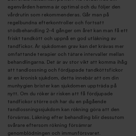
egenvården hemma är optimal och du följer den
vårdrutin som rekommenderas. Går man på
regelbundna efterkontroller och fortsatt
stödbehandling 2-4 gånger om året kan man få ett
friskt tandkött och uppnå en god utläkning av
tandfickor. Är sjukdomen grav kan det krävas mer
omfattande terapier och tätare intervaller mellan
behandlingarna. Det är av stor vikt att komma ihåg
att tandlossning och fördjupade tandköttsfickor
är en kronisk sjukdom, detta innebär att om din
munhygien brister kan sjukdomen uppträda på
nytt. Om du röker är risken att få fördjupade
tandfickor större och har du en pågående
tandlossningssjukdom kan rökning göra att den
förvärras. Läkning efter behandling blir dessutom
svårare eftersom rökning försämrar
genomblödningen och immunförsvaret.