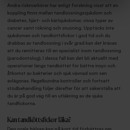
Andra riskmarkörer har enligt forskning visat att en
koppling finns mellan tandlossningssjukdom och
diabetes, hjärt- och kärlsjukdomar, vissa typer av
cancer samt rökning och snusning. Upptäcks inte
sjukdomen och tandköttsfickor i god tid och du
drabbas av tandlossning i svår grad kan det krävas
att du remitteras till en specialist inom tandlossning
(parodontolog). I dessa fall kan det bli aktuellt med
operationer längs tandköttet för bättre insyn och
åtkomst av bakterier och sjuk vävnad som sen
avlägsnas. Regelbundna kontroller och fortsatt
stödbehandling följer därefter för att säkerställa att
du är på god väg till en utläkning av de sjuka
tandfickorna.
Kan tandköttsfickor läka?
Den orala hälsan kan på kort tid förbättras om