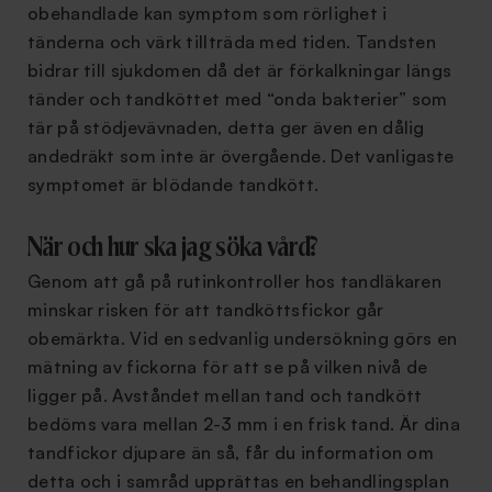
obehandlade kan symptom som rörlighet i
tänderna och värk tillträda med tiden. Tandsten
bidrar till sjukdomen då det är förkalkningar längs
tänder och tandköttet med “onda bakterier” som
tär på stödjevävnaden, detta ger även en dålig
andedräkt som inte är övergående. Det vanligaste
symptomet är blödande tandkött.
När och hur ska jag söka vård?
Genom att gå på rutinkontroller hos tandläkaren
minskar risken för att tandköttsfickor går
obemärkta. Vid en sedvanlig undersökning görs en
mätning av fickorna för att se på vilken nivå de
ligger på. Avståndet mellan tand och tandkött
bedöms vara mellan 2-3 mm i en frisk tand. Är dina
tandfickor djupare än så, får du information om
detta och i samråd upprättas en behandlingsplan