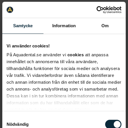
Så behandlas fördjupade tandfickor
Parodontiet är det som kallas för tandens
upphängningsapparat. Den består av vävnader som
Samtycke
Information
Om
stöder och omger tanden; tandkött, mjukvävnad och
käkben. För att behandla tandfickor och få ett friskt
tandkött måste man se till att rikta in en behandling
Vi använder cookies!
för att få parodontiet att bli friskt. Till en början
På Aquadental.se använder vi
cookies
att anpassa
krävs en diagnos och att man fångar upp sjukdomen
innehållet och annonserna till våra användare,
i god tid, därmed uppmanar vi starkt till du besöker
tillhandahålla funktioner för sociala medier och analysera
tandvården med jämna mellanrum. Vid en
vår trafik. Vi vidarebefordrar även sådana identifierare
och annan information från din enhet till de sociala medier
basundersökning hos en tandläkare eller
och annons- och analysföretag som vi samarbetar med.
tandhygienist görs en fickdjupsmätning, blödning
Dessa kan i sin tur kombinera informationen med annan
noteras samt vilken grad av rörlighet dina tänder har
information som du har tillhandahållit eller som de har
i dagsläget. Även röntgenbilder är ett led i
samlat in när du har använt deras tjänster.
diagnostiken för att granska och notera nedbrytning
Samtyckesval
av käkbenet. Informationen används för att bedöma
Nödvändig
varje enskild tandstatus och hälsotillstånd. Denna