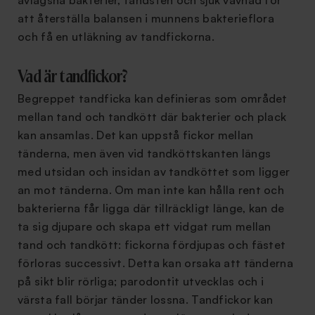
avlägsna bakterier, tandsten och sjuk vävnad för
att återställa balansen i munnens bakterieflora
och få en utläkning av tandfickorna.
Vad är tandfickor?
Begreppet tandficka kan definieras som området
mellan tand och tandkött där bakterier och plack
kan ansamlas. Det kan uppstå fickor mellan
tänderna, men även vid tandköttskanten längs
med utsidan och insidan av tandköttet som ligger
an mot tänderna. Om man inte kan hålla rent och
bakterierna får ligga där tillräckligt länge, kan de
ta sig djupare och skapa ett vidgat rum mellan
tand och tandkött: fickorna fördjupas och fästet
förloras successivt. Detta kan orsaka att tänderna
på sikt blir rörliga; parodontit utvecklas och i
värsta fall börjar tänder lossna. Tandfickor kan