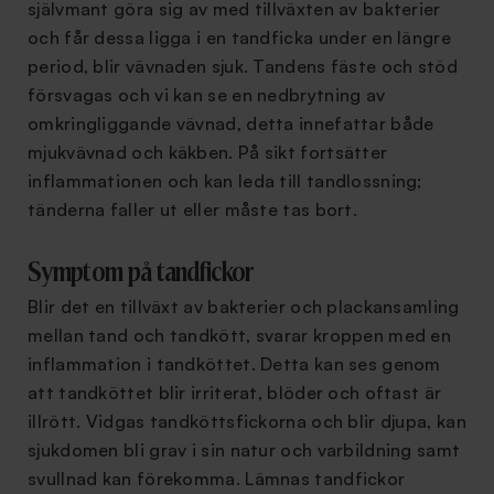
självmant göra sig av med tillväxten av bakterier
och får dessa ligga i en tandficka under en längre
period, blir vävnaden sjuk. Tandens fäste och stöd
försvagas och vi kan se en nedbrytning av
omkringliggande vävnad, detta innefattar både
mjukvävnad och käkben. På sikt fortsätter
inflammationen och kan leda till tandlossning;
tänderna faller ut eller måste tas bort.
Symptom på tandfickor
Blir det en tillväxt av bakterier och plackansamling
mellan tand och tandkött, svarar kroppen med en
inflammation i tandköttet. Detta kan ses genom
att tandköttet blir irriterat, blöder och oftast är
illrött. Vidgas tandköttsfickorna och blir djupa, kan
sjukdomen bli grav i sin natur och varbildning samt
svullnad kan förekomma. Lämnas tandfickor