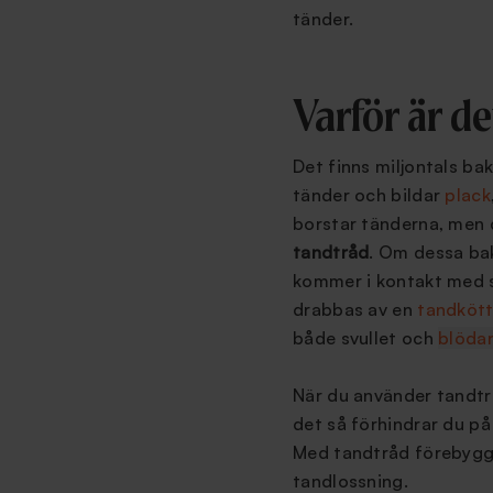
tänder.
Varför är de
Det finns miljontals ba
tänder och bildar
plack
borstar tänderna, men 
tandtråd
. Om dessa bak
kommer i kontakt med sal
drabbas av en
tandköt
både
svullet och
blöda
När du använder tandtr
det så förhindrar du p
Med tandtråd förebyg
tandlossning.