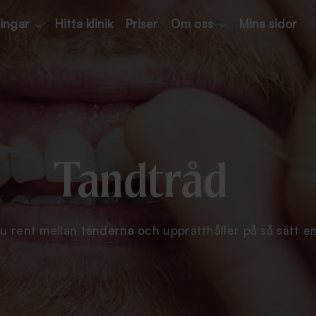
ingar
Hitta klinik
Priser
Om oss
Mina sidor
Tandtråd
u rent mellan tänderna och upprätthåller på så sätt 