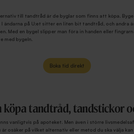
rnativ till tandtråd är de byglar som finns att köpa. Bygel
I ändarna på U:et sitter en liten bit tandtråd, och andra 
den. Med en bygel slipper man föra in handen eller fingrar
re med bygeln.
Boka tid direkt
 köpa tandtråd, tandstickor o
inns vanligtvis på apoteket. Men även i större livsmedelsa
 är osäker på vilket alternativ eller metod du ska välja kan