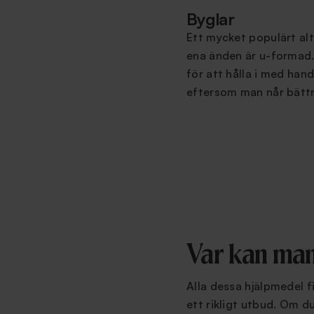
Byglar
Ett mycket populärt alte
ena änden är u-formad. 
för att hålla i med han
eftersom man når bätt
Var kan man
Alla dessa hjälpmedel f
ett rikligt utbud. Om du