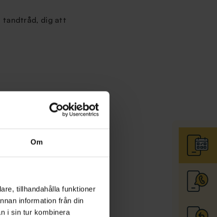
 tandtråd, dig att
ndundersökningen
får
ede. På så sätt
Om
edan.
re, tillhandahålla funktioner
annan information från din
n i sin tur kombinera