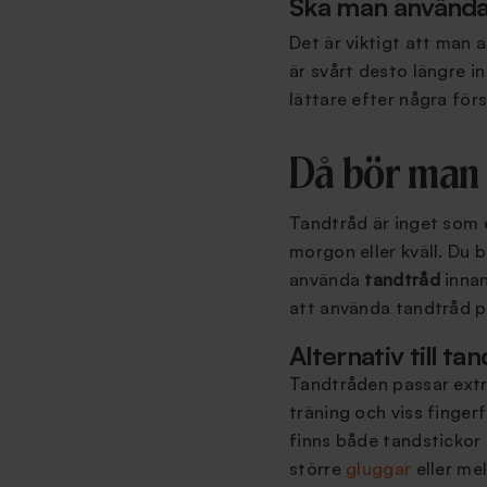
Ska man använda 
Det är viktigt att man
är svårt desto längre i
lättare efter några för
Då bör man
Tandtråd är inget som 
morgon eller kväll. Du 
använda
tandtråd
innan
att använda tandtråd 
Alternativ till ta
Tandtråden passar extra
träning och viss fingerf
finns både tandstickor
större
gluggar
eller me