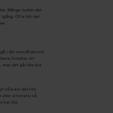
der. Många tycker det
 igång. Ofta blir det
ten.
gå i din munvårdsrutin,
lesta föredrar att
, men det går lika bra
t så krävs det lite
 eller alternativ så
m har lite