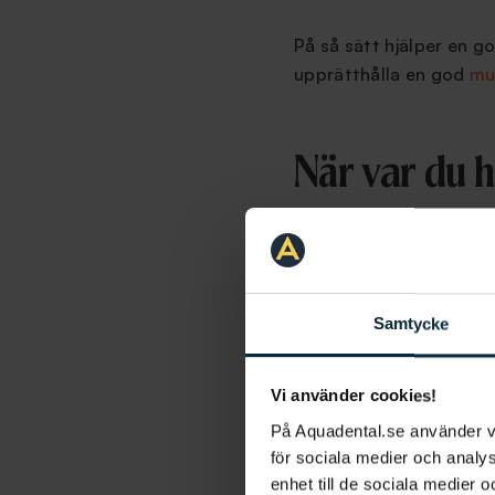
På så sätt hjälper en g
upprätthålla en god
mu
När var du 
Det är viktigt med reg
din tandläkare möjlighe
kan
tandbesvär
åtgärda
Samtycke
Börjar det bli dags för
Vi använder cookies!
På Aquadental.se använder 
för sociala medier och analys
enhet till de sociala medier