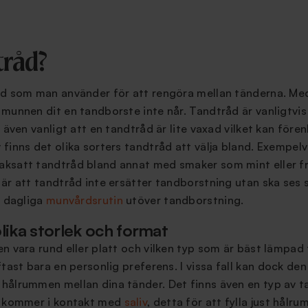
tråd?
åd som man använder för att rengöra mellan tänderna. M
munnen dit en tandborste inte når. Tandtråd är vanligtvis 
r även vanligt att en tandtråd är lite vaxad vilket kan före
finns det olika sorters tandtråd att välja bland. Exempelv
aksatt tandtråd bland annat med smaker som mint eller 
 är att tandtråd inte ersätter tandborstning utan ska se
n dagliga
munvårdsrutin
utöver tandborstning.
olika storlek och format
n vara rund eller platt och vilken typ som är bäst lämpad f
ftast bara en personlig preferens.
I vissa fall kan dock de
hålrummen mellan dina tänder. Det finns även en typ av 
n kommer i kontakt med
saliv
, detta för att fylla just hålr