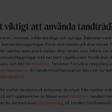
t viktigt att använda tandtråd
kterier i munnen, både skadliga och nyttiga. Bakterier saml
, bakteriebeläggningar. Plack som samlas på dina tänder f
det samlas även plack mellan dina tänder som måste tas b
teriebeläggningar inte tas bort regelbundet förhårdnar de 
iv, och blir till
tandsten
. Tandsten försvårar rengöring oc
tsinflammation
. En tandköttsinflammation kan i sin tur led
nde tandkött
.
åd mellan tänderna så avlägsnar du plack från tanden och
å så sätt uppkomsten av bland annat
tandsten
, tandkötts
ger du därmed även
tandlossning
, då tandköttsinflammation