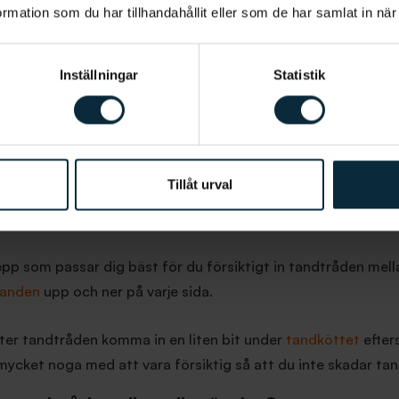
 du tandtråd
mation som du har tillhandahållit eller som de har samlat in när
 man vill börja med tandtråd och aldrig har provat innan k
nnat krävs det lite träning. Nedan hittar du hur du bör a
Inställningar
Statistik
tråd.
Tillåt urval
 tummen och pekfingret, en ände i vardera hand. Alternati
ger om du tycker det är lättare eller om det ger ett bättre g
epp som passar dig bäst för du försiktigt in tandtråden mell
tanden
upp och ner på varje sida.
låter tandtråden komma in en liten bit under
tandköttet
efter
mycket noga med att vara försiktig så att du inte skadar ta