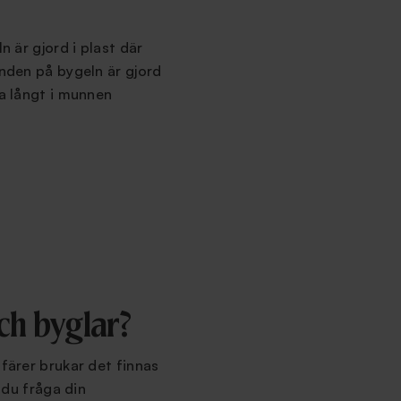
n är gjord i plast där
änden på bygeln är gjord
na långt i munnen
ch byglar?
ffärer brukar det finnas
 du fråga din