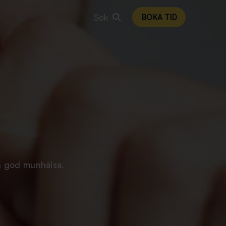
Sök
BOKA TID
en god munhälsa.