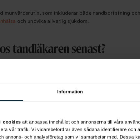
od munvårdsrutin, som inkluderar både tandbortstning och
nhälsa
och undvika allvarlig sjukdom.
hos tandläkaren senast?
elbundna besök hos tandläkaren. Med hjälp av den årliga
ta
t att upptäcka eventuella problem i munnen i ett tidigt sk
s innan de blir omfattande eller smärtsamma.
Information
 din årliga tandundersökning? Du kan boka en tid hos oss n
BOKA TID
vi
cookies
att anpassa innehållet och annonserna till våra använda
era vår trafik. Vi vidarebefordrar även sådana identifierare och 
 och annons- och analysföretag som vi samarbetar med. Dessa ka