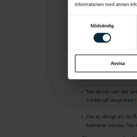
Så använder
informationen med annan infor
Om man är ovan eller om
Samtyckesval
knepigt. Som med allt a
Nödvändig
steg:
Börja med en bit tand
Avvisa
Greppa tandtråden med
runt respektive pekfin
När du har valt det gr
tråden gå längs med
Det är viktigt att du 
bakterier samlas. Var 