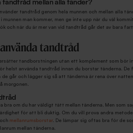
tandtråd mellan alla tänder?
 använder tandtråd genom hela munnen och mellan alla tän
n i munnen man kommer, men ge inte upp när du väl kommit
sök och när du är mer van vid tandtråd går det av bara far
 använda tandtråd
ersätter tandborstningen utan ett komplement som bör in
bör helst använda tandtråd innan du borstar tänderna. De f
 de går och lägger sig så att tänderna är rena över natten
på morgonen.
ndtråd
 bra om du har väldigt tätt mellan tänderna. Men som sag
ärdighet för att bli duktig. Om du vill prova andra metoder
 och
mellanrumsborstar
. De lämpar sig oftas bra för de so
llanrum mellan tänderna.