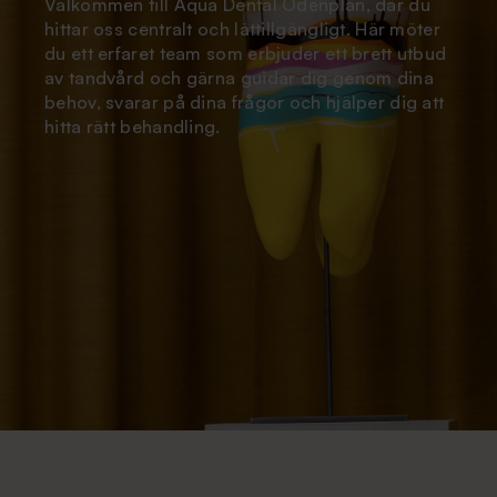
På Aqua Dental Odenplan tar vi särskild hänsyn
till dig som känner oro inför tandläkarbesök och
arbetar för att skapa en lugn och trygg
upplevelse. Våra tandläkare har erfarenhet av
att bemöta tandvårdsrädsla och anpassar varje
behandling efter dina behov, så berätta gärna
om din oro redan vid bokning.
08 - 34 31 22