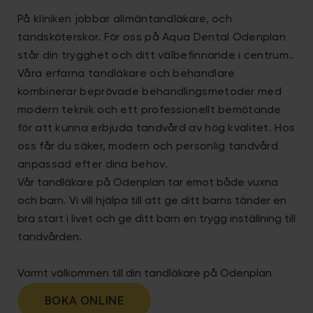
På kliniken jobbar allmäntandläkare, och
tandsköterskor. För oss på Aqua Dental Odenplan
står din trygghet och ditt välbefinnande i centrum..
Våra erfarna tandläkare och behandlare
kombinerar beprövade behandlingsmetoder med
modern teknik och ett professionellt bemötande
för att kunna erbjuda tandvård av hög kvalitet. Hos
oss får du säker, modern och personlig tandvård
anpassad efter dina behov.
Vår tandläkare på Odenplan tar emot både vuxna
och barn. Vi vill hjälpa till att ge ditt barns tänder en
bra start i livet och ge ditt barn en trygg inställning till
tandvården.
Varmt välkommen till din tandläkare på Odenplan
BOKA ONLINE