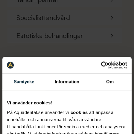
Specialisttandvård
Estetiska behandlingar
Flexibla betallösningar
Samtycke
Information
Om
Hos Aqua Dental Odenplan finns flexibla betalningsalternativ som gör
det enklare att ta hand om din tandvård. Du kan betala direkt med kort
eller Swish, välja att betala på faktura eller dela upp kostnaden över tid
Vi använder cookies!
På Aquadental.se använder vi
cookies
att anpassa
innehållet och annonserna till våra användare,
Tandvårdsstöd
tillhandahålla funktioner för sociala medier och analysera
Aqua Dental Odenplan är kopplade till Försäkringskassan, vilket ger dig
vår trafik. Vi vidarebefordrar även sådana identifierare