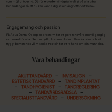
som möjligt över tid. Därför erbjuder vi högsta kvalitet på alla våra
behandlingar så att du kan känna dig säker långt efter ditt besök.
Engagemang och passion
På Aqua Dental Odenplan arbetar vi för att göra tandvård mer tillgänglig
och enkel för alla. Genom tydlig kommunikation, flexibla tider och ett
tryggt bemötande vill vi sänka tröskeln för att ta hand om din munhälsa.
Våra behandlingar
AKUTTANDVÅRD
–
INVISALIGN
–
ESTETISK TANDVÅRD
–
TANDIMPLANTAT
–
TANDHYGIENIST
–
TANDREGLERING
–
TANDVÅRDSRÄDSLA
–
SPECIALISTTANDVÅRD
–
UNDERSÖKNING