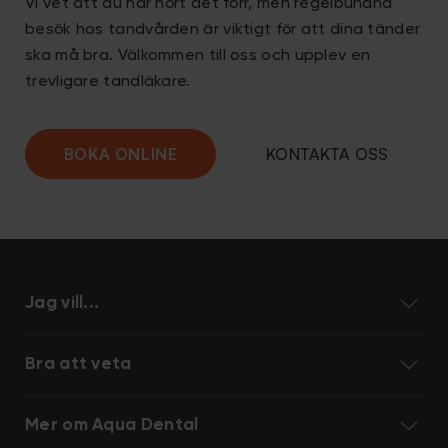
Vi vet att du har hört det förr, men regelbundna
besök hos tandvården är viktigt för att dina tänder
ska må bra. Välkommen till oss och upplev en
trevligare
tandläkare
.
BOKA ONLINE
KONTAKTA OSS
Jag vill...
Bra att veta
Mer om Aqua Dental