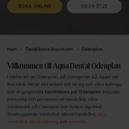
BOKA ONLINE
08 34 31 22
Hem
Tandläkare Stockholm
Odenplan
Välkommen till Aqua Dental Odenplan
I närheten av Odenplan, på Dalagatan 42, ligger vår
fina klinik. Hit är det enkelt att ta sig och våra kunniga
och engagerade
tandläkare på Odenplan
erbjuder
personlig och professionell tandvård. Våra
tandläkare på Odenplan kan hjälpa dig med
förebyggande tandvård, allmäntandvård,
akut
tandvård
,
tandreglering
och
protetik
.