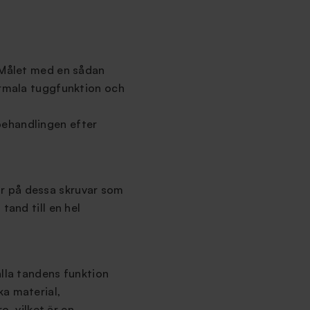
. Målet med en sådan
ormala tuggfunktion och
behandlingen efter
är på dessa skruvar som
tand till en hel
älla tandens funktion
ka material,
o, vilket är en