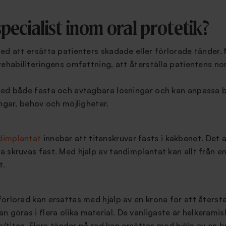
pecialist inom oral protetik?
ed att ersätta patienters skadade eller förlorade tänder
rehabiliteringens omfattning, att återställa patientens n
med både fasta och avtagbara lösningar och kan anpassa 
ingar, behov och möjligheter.
dimplantat
innebär att titanskruvar fästs i käkbenet. Det 
 skruvas fast. Med hjälp av tandimplantat kan allt från en 
t.
örlorad kan ersättas med hjälp av en krona för att återst
an göras i flera olika material. De vanligaste är helkeramis
in/titan. Flera tänder på rad kan ersättas med hjälp av en br