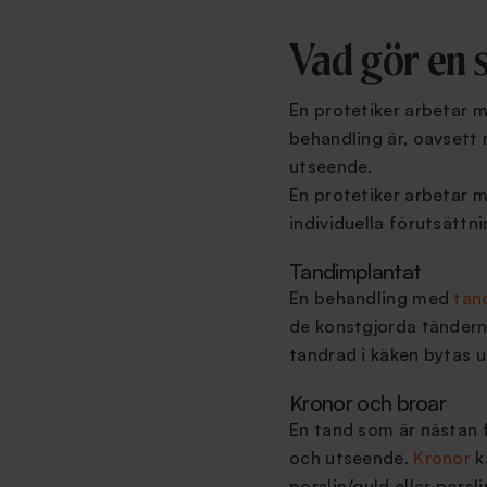
Vad gör en s
En protetiker arbetar m
behandling är, oavsett 
utseende.
En protetiker arbetar 
individuella förutsättn
Tandimplantat
En behandling med
tan
de konstgjorda tänderna
tandrad i käken bytas u
Kronor och broar
En tand som är nästan f
och utseende.
Kronor
k
porslin/guld eller porsl