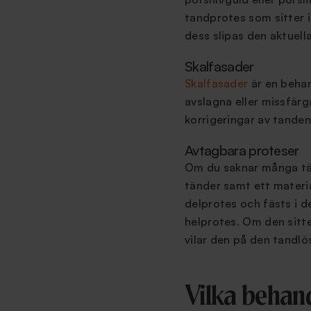
tandprotes som sitter i
dess slipas den aktuell
Skalfasader
Skalfasader
är en behan
avslagna eller missfärg
korrigeringar av tandens
Avtagbara proteser
Om du saknar många tän
tänder samt ett materia
delprotes och fästs i d
helprotes. Om den sitt
vilar den på den tandlö
Vilka behand