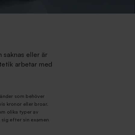
n saknas eller är
otetik arbetar med
 Tänder som behöver
s kronor eller broar.
om olika typer av
a sig efter sin examen