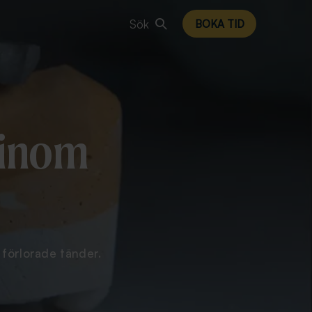
Sök
BOKA TID
 inom
 förlorade tänder.