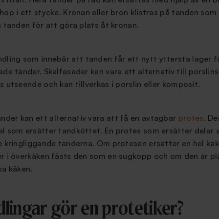
hop i ett stycke. Kronan eller bron klistras på tanden so
a tanden för att göra plats åt kronan.
dling som innebär att tanden får ett nytt yttersta lager f
ade tänder. Skalfasader kan vara ett alternativ till porslin
 utseende och kan tillverkas i porslin eller komposit.
der kan ett alternativ vara att få en avtagbar
protes
. D
l som ersätter tandköttet. En protes som ersätter delar a
e kringliggande tänderna. Om protesen ersätter en hel käk
er i överkäken fästs den som en sugkopp och om den är pl
sa käken.
lingar gör en protetiker?