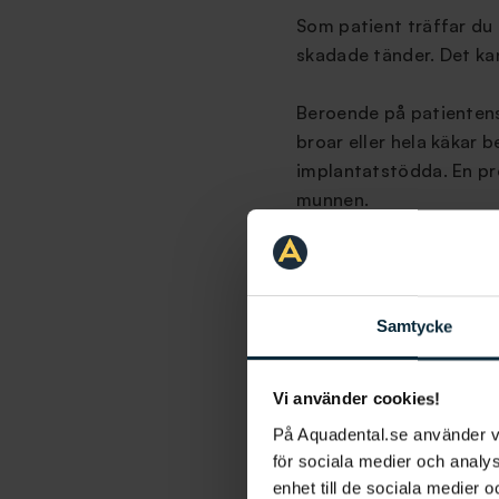
Som patient träffar du 
skadade tänder. Det kan
Beroende på patientens 
broar eller hela käkar 
implantatstödda. En pro
munnen.
Förutom att ersätta tra
protetiken inriktad på 
Samtycke
Vad är skill
Vi använder cookies!
protetik oc
På Aquadental.se använder 
för sociala medier och analys
En specialist inom oral
enhet till de sociala medier