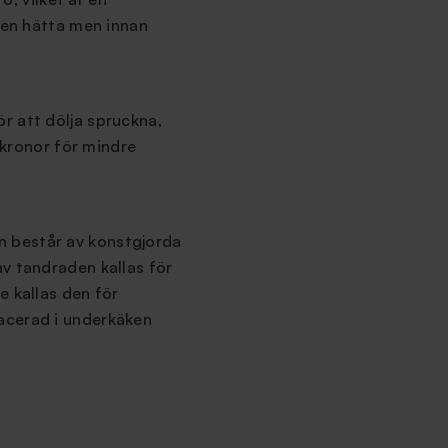
m en hätta men innan
ör att dölja spruckna,
skronor för mindre
en består av konstgjorda
v tandraden kallas för
e kallas den för
acerad i underkäken