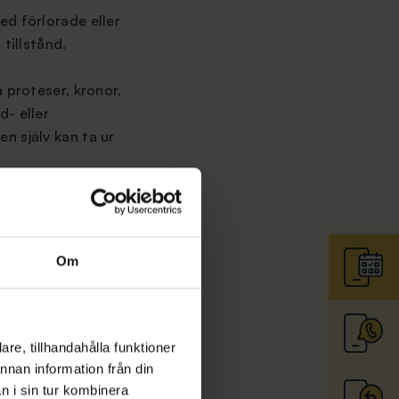
ed förlorade eller
tillstånd.
 proteser, kronor,
- eller
n själv kan ta ur
årdsyfte är en del av
Om
 oral
re, tillhandahålla funktioner
annan information från din
minst två år och sedan
n i sin tur kombinera