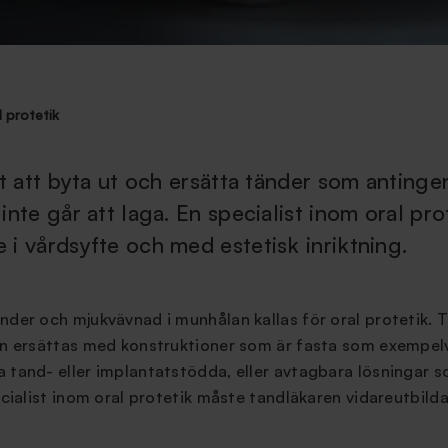
l protetik
tt att byta ut och ersätta tänder som antinge
inte går att laga. En specialist inom oral pr
 i vårdsyfte och med estetisk inriktning.
änder och mjukvävnad i munhålan kallas för oral protetik.
an ersättas med konstruktioner som är fasta som exempelvi
 tand- eller implantatstödda, eller avtagbara lösningar s
pecialist inom oral protetik måste tandläkaren vidareutbild