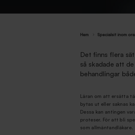
Hem
Specialsit inom ora
Det finns flera sä
så skadade att de 
behandlingar både
Läran om att ersätta t
bytas ut eller saknas k
Dessa kan antingen vara
proteser. För att bli s
som allmäntandläkare.