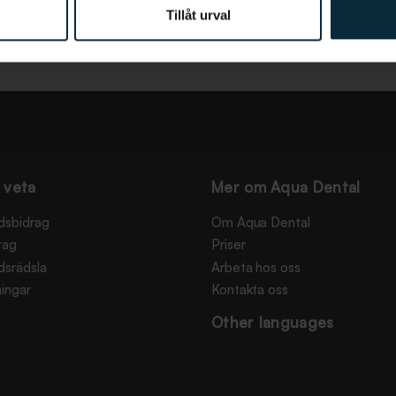
Tillåt urval
 veta
Mer om Aqua Dental
dsbidrag
Om Aqua Dental
rag
Priser
dsrädsla
Arbeta hos oss
ingar
Kontakta oss
Other languages