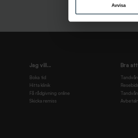
Avvisa
Jag vill...
Bra att
Boka tid
Tandvår
Hitta klinik
Resebid
Få rådgivning online
Tandvår
Skicka remiss
Avbetaln