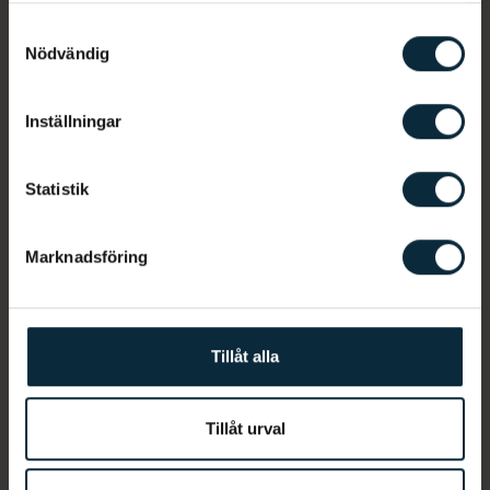
Samtyckesval
Nödvändig
Inställningar
Farzad Afzal
Statistik
Klinikchef
Allmäntandläkare
Marknadsföring
Tillåt alla
Tillåt urval
Jessica Karlsson
Tandsköterska