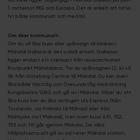
Vår klinik ligger tillgängligt i Mölndal Galleria på plan
1, mittemot MQ och Eurosko. Det är enkelt att hitta
hit både kommunalt och med bil.
Om åker kommunalt:
Om du vill åka buss eller spårvagn till kliniken i
Mölndal Galleria är det också enkelt. Gallerian
ligger endast ett stenkast från resecentrumet
Knutpunkt Mölndalsbro. Tar du spårvagnen (2, 4) så
åk från Göteborg Central till Mölndal. Du kan även
åka både Västtåg och Öresundståg med riktning
Kungsbacka/GBG och gå av i Mölndal. Väljer du att
åka buss kan du åka antingen Lila Express (från
Torslanda, via Frölinda till Mölndal eller från
Mölnlycke mot Mölndal), men även buss 451, 752,
755 och 761 går igenom Mölndal. De olika
hållplatserna att gå av vid heter Mölndal station,