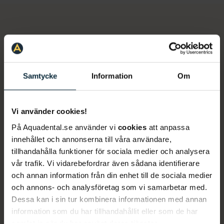
Våra tandläkare i Mölndal
Samtycke
Information
Om
Filtrera personal
Vi använder cookies!
På Aquadental.se använder vi
cookies
att anpassa
innehållet och annonserna till våra användare,
tillhandahålla funktioner för sociala medier och analysera
vår trafik. Vi vidarebefordrar även sådana identifierare
och annan information från din enhet till de sociala medier
och annons- och analysföretag som vi samarbetar med.
Emma Antelj
Dessa kan i sin tur kombinera informationen med annan
Allmäntandläkare
information som du har tillhandahållit eller som de har
samlat in när du har använt deras tjänster.