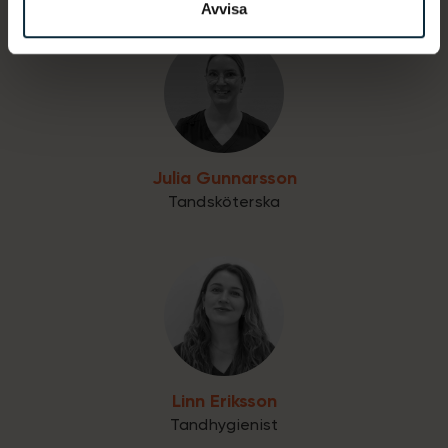
Avvisa
Julia Gunnarsson
Tandsköterska
Linn Eriksson
Tandhygienist