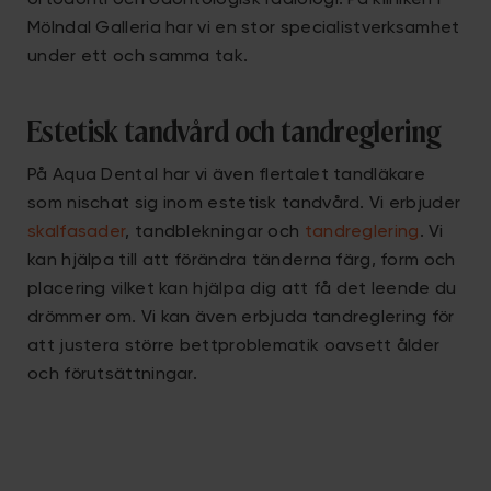
ortodonti och odontologisk radiologi. På kliniken i
Mölndal Galleria har vi en stor specialistverksamhet
under ett och samma tak.
Estetisk tandvård och tandreglering
På Aqua Dental har vi även flertalet tandläkare
som nischat sig inom estetisk tandvård. Vi erbjuder
skalfasader
, tandblekningar och
tandreglering
. Vi
kan hjälpa till att förändra tänderna färg, form och
placering vilket kan hjälpa dig att få det leende du
drömmer om. Vi kan även erbjuda tandreglering för
att justera större bettproblematik oavsett ålder
och förutsättningar.