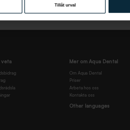
Tillåt urval
 veta
Mer om Aqua Dental
dsbidrag
Om Aqua Dental
rag
Priser
dsrädsla
Arbeta hos oss
ingar
Kontakta oss
Other languages