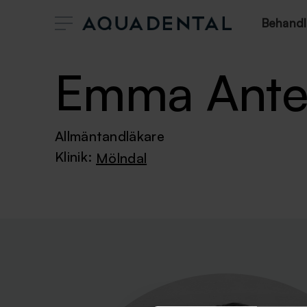
Behandl
Emma Antel
Allmäntandläkare
Klinik:
Mölndal