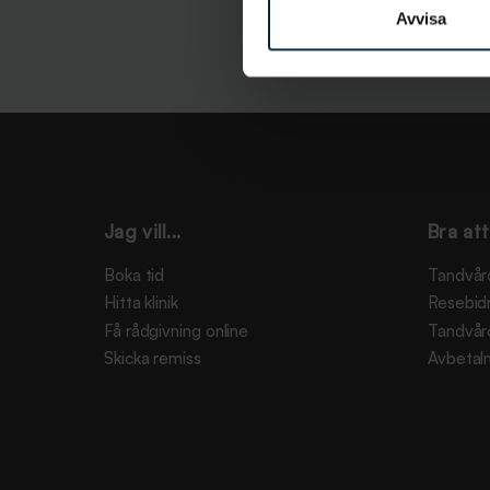
Avvisa
Jag vill...
Bra att
Boka tid
Tandvår
Hitta klinik
Resebid
Få rådgivning online
Tandvår
Skicka remiss
Avbetaln