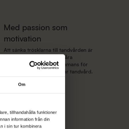
Med passion som
motivation
Att sänka trösklarna till tandvården är
vårt viktigaste uppdrag. Våra
behandlare arbetar tillsammans för
att ge dig trygg och hållbar tandvård.
Om
re, tillhandahålla funktioner
annan information från din
n i sin tur kombinera