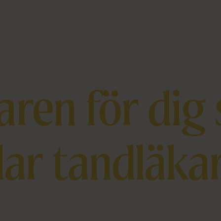
ren för dig
llar tandläka