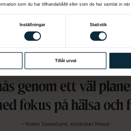
mation som du har tillhandahållit eller som de har samlat in när
GN
–
ESTETISK TANDVÅRD
–
TANDIMPL
ANDVÅRDSRÄDSLA
–
SPECIALISTTANDV
Inställningar
Statistik
Tillåt urval
ås genom ett väl plane
ed fokus på hälsa och 
- Robin Söderlund, klinikchef Mood