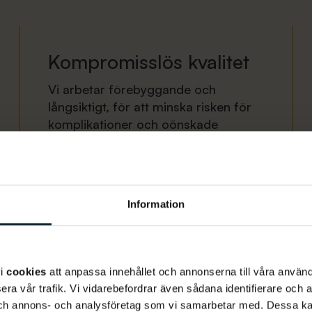
Kompromisslös kvalitet
Vi arbetar förebyggande och
långsiktigt, för att minska risken för
komplikationer och oönskade
återbesök. Därför lovar vi att aldrig
kompromissa med odontologisk
kompetens.
Information
vi
cookies
att anpassa innehållet och annonserna till våra använda
Våra behandlingar
era vår trafik. Vi vidarebefordrar även sådana identifierare och 
 och annons- och analysföretag som vi samarbetar med. Dessa ka