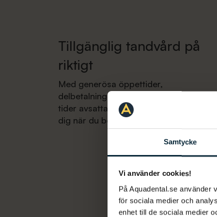
Tillgänglig tandvård på
riktigt
Med generösa öppettider,
delbetalningsalternativ och lediga
tider avsatta finns vi här för att hjälpa
dig när du behöver det.
Samtycke
Vi använder cookies!
På Aquadental.se använder 
för sociala medier och analys
enhet till de sociala medier