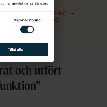
 du har använt deras tjänster.
ANTAT
–
TANDHYGIENIST
–
ÅRD
–
UNDERSÖKNING
Marknadsföring
Tillåt alla
rat och utfört
funktion
"