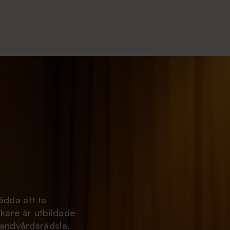
allra viktigast.
Här kan du läsa