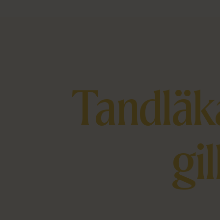
Tandläka
gi