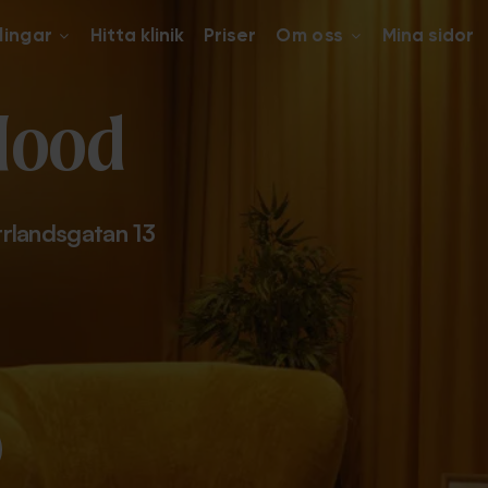
lingar
Hitta klinik
Priser
Om oss
Mina sidor
Mood
rlandsgatan 13