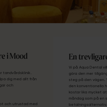
re i Mood
En trevligar
Vi på Aqua Dental vi
r tandvårdsklinik.
göra den mer tillgäng
lpa dig med allt från
steg på den vägen. V
gar och
den konventionella 
kostar lika mycket at
måndag som på en sön
cept och utrustad med
betalningsalternativ