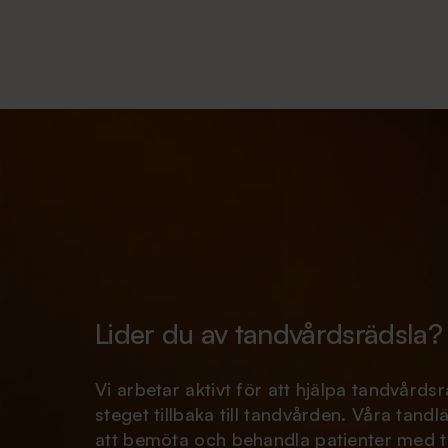
Träffa våra nöjda patienter
Hos oss på Aqua Dental är du som patient 
Vi tycker att din åsikt är oerhört viktig. 
vad andra patienter tycker om oss.