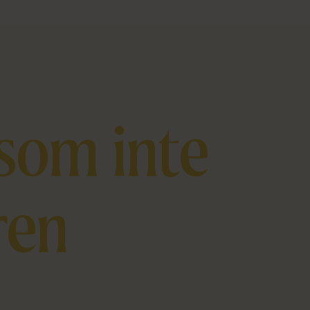
 som inte
ren