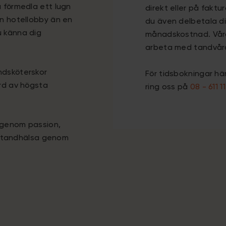
a förmedla ett lugn
direkt eller på faktu
en hotellobby än en
du även delbetala din
u känna dig
månadskostnad. Våra
arbeta med tandvår
ndsköterskor
För tidsbokningar hänvi
ård av högsta
ring oss på
08 - 611 11
m genom passion,
god tandhälsa genom