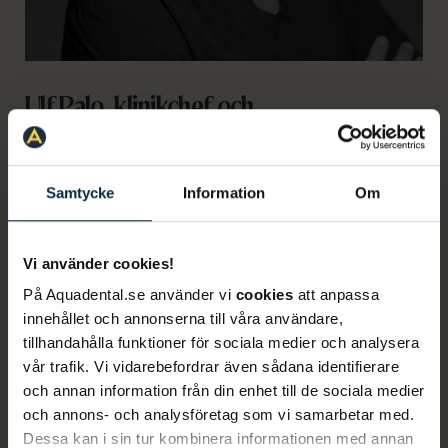
Ulf Palo, klinikchef och
allmäntandläkare på Kungsholmen
Ulf Palo
är utbildad tandläkare från Karolinska
Samtycke
Information
Om
Institutet och har över 30 års erfarenhet inom
yrket. Han har valt att fördjupa sig inom käkkirurgi,
ett område som kombinerar hans intresse för
Vi använder cookies!
människor med avancerad behandling. Utöver
På Aquadental.se använder vi
cookies
att anpassa
kirurgi har han även stor kompetens inom protetik,
innehållet och annonserna till våra användare,
två områden som länge engagerat honom. För att
tillhandahålla funktioner för sociala medier och analysera
ständigt utvecklas deltar Ulf regelbundet i
vår trafik. Vi vidarebefordrar även sådana identifierare
vidareutbildningar.
och annan information från din enhet till de sociala medier
och annons- och analysföretag som vi samarbetar med.
Ulf beskriver Aqua Dental Kungsholmen som en
Dessa kan i sin tur kombinera informationen med annan