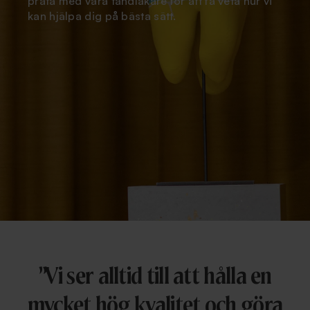
anpassar alltid bemötande och behandling
därefter. Informera oss gärna om din oro redan
vid bokningen, så planerar vi besöket utifrån det
som känns bäst för dig.
08 - 121 35 256
”Vi ser alltid till att hålla en
mycket hög kvalitet och göra