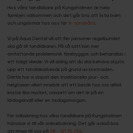
Hos våra tandläkare på Kungsholmen är hela
familjen välkommen och det går bra att lista barn
och ungdomar hos oss för
fri tandvård
.
Vi på Aqua Dental vill att fler personer regelbundet
ska gå till tandläkaren. På så sätt kan mer
omfattande problematik förebyggas och behandlas i
ett tidigt skede. Vi vill aldrig att du ska behöva skjuta
upp ett tandläkarbesök på grund av kostnaden.
Därför har vi slopat den traditionella jour- och
helgtaxan vilket innebär att ett besök hos oss alltid
kostar lika mycket, oavsett om det är på en
lördagskväll eller en tisdagsmorgon.
För tidbokning hos våra tandläkare på Kungsholmen
hänvisar vi till vår onlinebokning. Det går också bra
att ringa till oss på
08 - 121 35 256
.