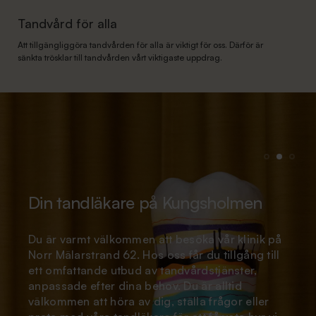
Tandvård för alla
Att tillgängliggöra tandvården för alla är viktigt för oss. Därför är
sänkta trösklar till tandvården vårt viktigaste uppdrag.
Tandvårdsrädd? Du är inte ensam
Vi lägger stor vikt vid att stötta dig som känner
obehag inför tandläkarbesök, så att du kan
känna dig trygg med att komma tillbaka. Vårt
team har erfarenhet och kunskap i att ta hand
om patienter med tandvårdsrädsla och