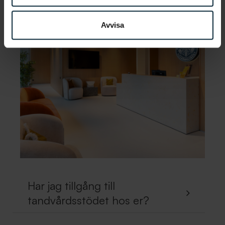
Avvisa
Har jag tillgång till
tandvårdsstödet hos er?