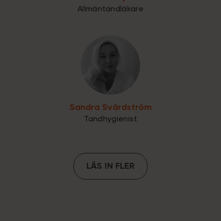
Allmäntandläkare
Sandra Svärdström
Tandhygienist
LÄS IN FLER