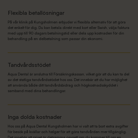
Flexibla betallösningar
På vår klinik på Kungsholmen erbjuder vi flexibla alternativ för att göra
det enkelt för dig. Du kan betala direkt med kort eller Swish, välja faktura
med upp till 90 dagars betalningstid eller dela upp kostnaden för din
behandling på en delbetalning som passar din ekonomi.
Tandvårdsstödet
Aqua Dental är anslutna till Försäkringskassan, vilket gör att du kan ta del
av det statliga tandvårdsstödet hos oss. Det innebär att du har möjlighet
att använda både ditt tandvårdsbidrag och högkostnadsskyddet i
samband med dina behandlingar.
Inga dolda kostnader
Hos oss på Aqua Dental Kungsholmen har vi valt att ta bort extra avgifter
för besök på kvällar och helger för att göra tandvården mer tillgänglig.
Det innebär att priset är detsamma oavsett om du kommer till oss en