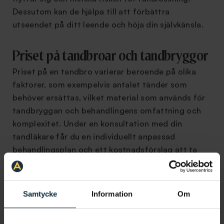
Dessutom kan de hjälpa till att förbättra
utseendet på ditt leende och höja din självkänsla.
Priset på tandbroar och tandbryggor
Priset på en tandbro varierar beroende på olika
faktorer, som exempelvis antalet tänder som
behöver ersättas, vilket material som används för
tandbryggan och behandlingens omfattning och
komplexitet. Under en konsultation med din
tandläkare får du en individuellt anpassad
behandlingsplan och ett kostnadsförslag att ta
ställning till innan du påbörjar en behandling. En
behandling med tandbrygga kan anses vara en hög
ekonomisk investering, men är i slutändan en
Samtycke
Information
Om
permanent lösning som på sikt blir en investering i
att hjälp dig att återställa din
munhälsa
och