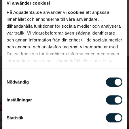
självkänsla.
Vi använder cookies!
På Aquadental.se använder vi
cookies
att anpassa
På Aqua Dental erbjuder vi våra patienter en
innehållet och annonserna till våra användare,
fördelaktig
delbetalningslösning
, med en fast
tillhandahålla funktioner för sociala medier och analysera
månadskostnad från 299 kronor i månaden.
vår trafik. Vi vidarebefordrar även sådana identifierare
och annan information från din enhet till de sociala medier
och annons- och analysföretag som vi samarbetar med.
Dessa kan i sin tur kombinera informationen med annan
information som du har tillhandahållit eller som de har
samlat in när du har använt deras tjänster.
Samtyckesval
Nödvändig
Inställningar
Statistik