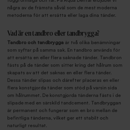
tuggförmåga och tal. På Aqua Dental erbjuder vi
några av de främsta såväl som de mest moderna
metoderna för att ersätta eller laga dina tänder.
Vad är en tandbro eller tandbrygga?
Tandbro och tandbrygga
är två olika benämningar
som syftar på samma sak. En tandbro används för
att ersätta en eller flera saknade tänder. Tandbron
fästs på de tänder som sitter kring det hålrum som
skapats av att det saknas en eller flera tänder.
Dessa tänder slipas och därefter placeras en eller
flera konstgjorda tänder som stöd på varsin sida
om hålrummet. De konstgjorda tänderna fästs i de
slipade med en särskild tandcement. Tandbryggan
är permanent och fungerar som en bro mellan de
befintliga tänderna, vilket ger ett stabilt och
naturligt resultat.