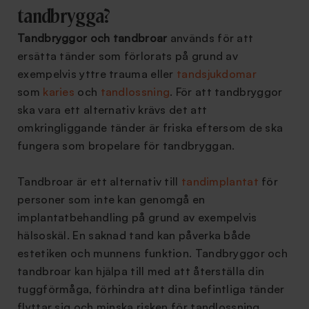
tandbrygga?
Tandbryggor och tandbroar
används för att
ersätta tänder som förlorats på grund av
exempelvis yttre trauma eller
tandsjukdomar
som
karies
och
tandlossning
. För att tandbryggor
ska vara ett alternativ krävs det att
omkringliggande tänder är friska eftersom de ska
fungera som bropelare för tandbryggan.
Tandbroar är ett alternativ till
tandimplantat
för
personer som inte kan genomgå en
implantatbehandling på grund av exempelvis
hälsoskäl. En saknad tand kan påverka både
estetiken och munnens funktion. Tandbryggor och
tandbroar kan hjälpa till med att återställa din
tuggförmåga, förhindra att dina befintliga tänder
flyttar sig och minska risken för tandlossning.