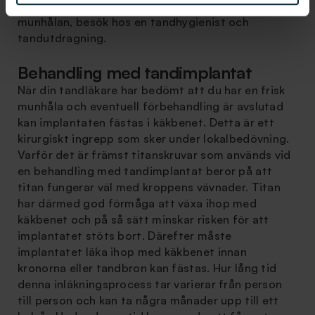
implantatbehandlingar är bland annat sanering av
munhålan, besök hos en tandhygienist och
tandutdragning.
Behandling med tandimplantat
När din tandläkare har bedömt att du har en frisk
munhåla och eventuell förbehandling är avslutad
kan implantaten fästas i käkbenet. Detta är ett
kirurgiskt ingrepp som sker under lokalbedövning.
Varför det är främst titanskruvar som används vid
en behandling med tandimplantat beror på att
titan fungerar väl med kroppens vävnader. Titan
har därmed god förmåga att växa ihop med
käkbenet och på så sätt minskar risken för att
implantatet stöts bort. Därefter måste
implantatet läka ihop med käkbenet innan
kronorna eller tandbron kan fästas. Hur lång tid
denna inläkningsprocess tar varierar från person
till person och kan ta några månader upp till ett