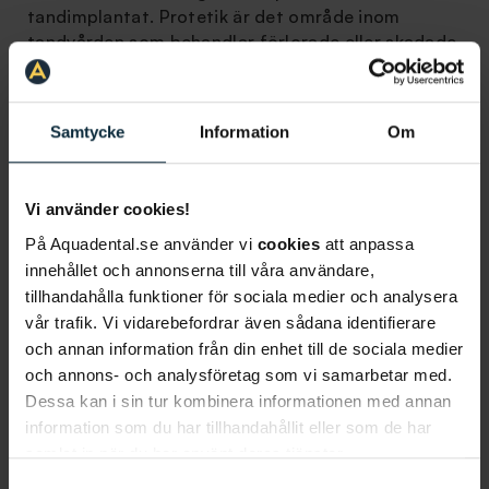
tandimplantat. Protetik är det område inom
tandvården som behandlar förlorade eller skadade
tänder och vävnader. En behandling med
tandimplantat i Norrköping utförs av våra
specialist- eller nischtandläkare som kombinerar
Samtycke
Information
Om
erfarenhet med modern teknik och välbeprövade
metoder. För mer information om hur en
behandling med tandimplantat i Norrköping går
Vi använder cookies!
till, se nedan.
På Aquadental.se använder vi
cookies
att anpassa
Konsultation
innehållet och annonserna till våra användare,
tillhandahålla funktioner för sociala medier och analysera
För att påbörja en behandling med tandimplantat i
Norrköping måste du först boka tid för en
vår trafik. Vi vidarebefordrar även sådana identifierare
konsultation. Då kommer din tandläkare att
och annan information från din enhet till de sociala medier
undersöka dina tänder, ditt tandkött och
och annons- och analysföretag som vi samarbetar med.
kontrollera din allmänna munhälsa. Vid behov kan
Dessa kan i sin tur kombinera informationen med annan
undersökningen även behöva kompletteras med en
information som du har tillhandahållit eller som de har
tandröntgen. Vid konsultationen gör din
samlat in när du har använt deras tjänster.
tandläkare en bedömning om tandimplantat är en
Samtyckesval