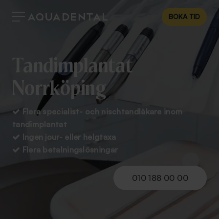
BOKA TID
Tandimplantat
Norrköping
Flera specialist- och nischtandläkare inom

tandimplantat
Ingen jour- eller helgtaxa

Flera betalningslösningar

010 188 00 00