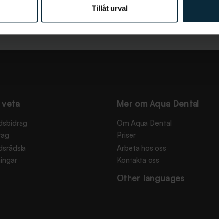
Tillåt urval
 veta
Mer om Aqua Dental
dsbidrag
Om Aqua Dental
rag
Priser
dsrädsla
Arbeta hos oss
ingar
Kontakta oss
Other languages