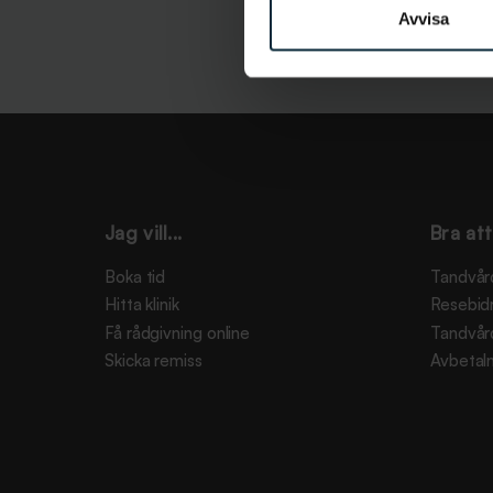
Avvisa
Jag vill...
Bra att
Boka tid
Tandvår
Hitta klinik
Resebid
Få rådgivning online
Tandvår
Skicka remiss
Avbetaln