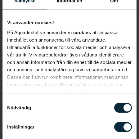
Samtycke
Information
Om
Vi använder cookies!
Lär känna Johannes
På Aquadental.se använder vi
cookies
att anpassa
innehållet och annonserna till våra användare,
tillhandahålla funktioner för sociala medier och analysera
Språk
: Svenska, engelska, arabiska, spanska
vår trafik. Vi vidarebefordrar även sådana identifierare
Behandlingar
:
Basundersökningar, lagningar,
och annan information från din enhet till de sociala medier
Invisalign, protetik, fasader, kronor.
och annons- och analysföretag som vi samarbetar med.
Dessa kan i sin tur kombinera informationen med annan
Bakgrund
information som du har tillhandahållit eller som de har
Johannes Tan är tandläkare i Norrköping och
samlat in när du har använt deras tjänster.
arbetar på Aqua Dentals klinik och har arbetat som
Samtyckesval
tandläkare i 7 år. Johannes valde att bli tandläkare
Nödvändig
eftersom han ville vara med och hjälpa patienter
till en friskare munhälsa. Johannes är bekväm med
Inställningar
att behandla tandvårdsrädda patienter. På fritiden