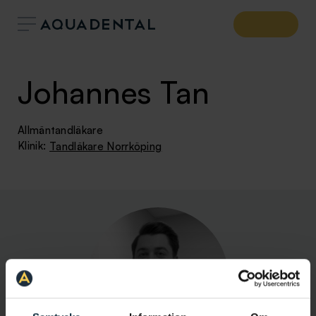
Johannes Tan
Allmäntandläkare
Klinik:
Tandläkare Norrköping