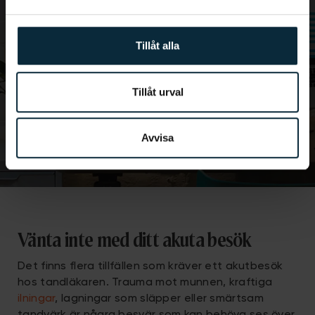
Har du ont?
Du bokar en tid för akut tandvård i Malmö lättast
Tillåt alla
via vår onlinebokning eller på telefonnummer
010-
188 00 00
.
Tillåt urval
BOKA TID ONLINE
Avvisa
Vänta inte med ditt akuta besök
Det finns flera tillfällen som kräver ett akutbesök
hos tandläkaren. Trauma mot munnen, kraftiga
ilningar
, lagningar som släpper eller smärtsam