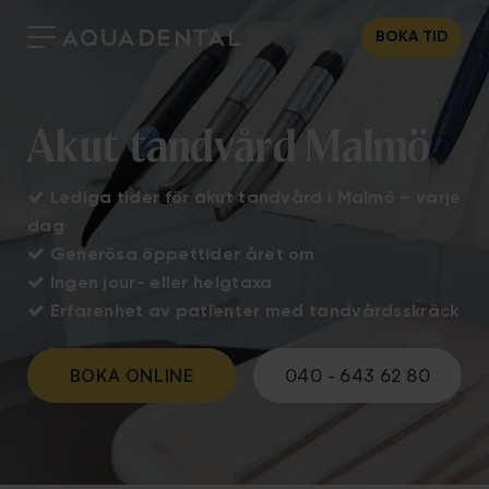
BOKA TID
Akut tandvård Malmö

Lediga tider för akut tandvård i Malmö – varje
dag

Generösa öppettider året om

Ingen jour- eller helgtaxa

Erfarenhet av patienter med tandvårdsskräck
BOKA ONLINE
040 - 643 62 80