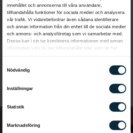
kunna ställas. Vidare åtgärder är beroende av den
innehållet och annonserna till våra användare,
problematik du lider av. Kostnaden baseras bland
tillhandahålla funktioner för sociala medier och analysera
annat på dina individuella förutsättningar och
vår trafik. Vi vidarebefordrar även sådana identifierare
problematikens och behandlingens omfattning.
och annan information från din enhet till de sociala medier
och annons- och analysföretag som vi samarbetar med.
Inga åtgärder kommer att påbörjas utan att du vet
Dessa kan i sin tur kombinera informationen med annan
om det. Du kommer även att få ett
information som du har tillhandahållit eller som de har
kostnadsförslag att ta ställning till. Vi har ingen
samlat in när du har använt deras tjänster.
helgtaxa, vilket betyder att vi inte har något
Samtyckesval
påslag på priset för
akut tandvård i Malmö
,
Nödvändig
oavsett när besöket sker, något som på andra
kliniker kan innebära ett tillägg på 50 procent eller
mer.
Inställningar
Statistik
Marknadsföring