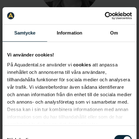
Lär känna Sofie
Samtycke
Information
Om
Språk
: Svenska, engelska
Vi använder cookies!
Behandlingar
:
Basundersökning, akutundersökning,
På Aquadental.se använder vi
cookies
att anpassa
implantatbehandling, kirurgi, extraktioner,
innehållet och annonserna till våra användare,
protetik, lagningar
tillhandahålla funktioner för sociala medier och analysera
vår trafik. Vi vidarebefordrar även sådana identifierare
Bakgrund
och annan information från din enhet till de sociala medier
Sofie Windstedt är tandläkare och klinikchef på
och annons- och analysföretag som vi samarbetar med.
kliniken i Åre. Hon studerade och tog sin examen
Dessa kan i sin tur kombinera informationen med annan
med inriktning mot parodontologi från Malmö
information som du har tillhandahållit eller som de har
Universitet och har arbetat som tandläkare i 11 år.
samlat in när du har använt deras tjänster.
Sofie ville bli tandläkare för att få hjälpa andra,
Samtyckesval