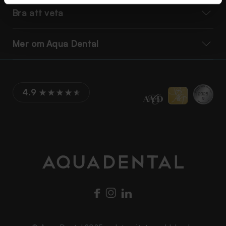
Bra att veta
Mer om Aqua Dental
4.9