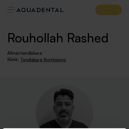
Rouhollah Rashed
Allmäntandläkare
Klinik:
Tandläkare Norrköping