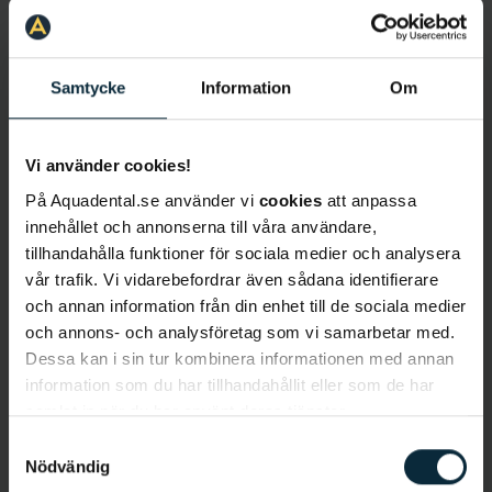
Samtycke
Information
Om
Lär känna Rouhollah
Vi använder cookies!
Språk
: Svenska, engelska, persiska, pashtu, lite
På Aquadental.se använder vi
cookies
att anpassa
spanska
innehållet och annonserna till våra användare,
Behandlingar
:
Basundersökning, rotbehandlingar,
tillhandahålla funktioner för sociala medier och analysera
protetik, implantatbehandlingar.
vår trafik. Vi vidarebefordrar även sådana identifierare
och annan information från din enhet till de sociala medier
Bakgrund
och annons- och analysföretag som vi samarbetar med.
Rouhollah (Raul) Rashed är tandläkare på kliniken i
Dessa kan i sin tur kombinera informationen med annan
Norrköping och har arbetat som tandläkare i 12 år
information som du har tillhandahållit eller som de har
sedan examen vid Odontologen i Göteborg. Raul
samlat in när du har använt deras tjänster.
valde yrket efter att ha inspirerats av kontakten
Samtyckesval
med människor och möjlighet att kunna hjälpa dem
Nödvändig