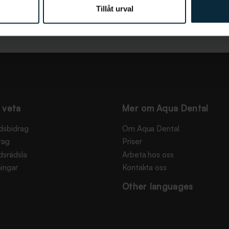
Tillåt urval
 veta
Mer om Aqua Dental
dsbidrag
Om Aqua Dental
rag
Priser
dsrädsla
Arbeta hos oss
ingar
Kontakta oss
Other languages