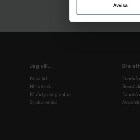
Avvisa
Jag vill...
Bra att
Boka tid
Tandvår
Hitta klinik
Resebid
Få rådgivning online
Tandvår
Skicka remiss
Avbetaln