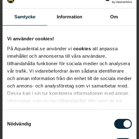
Samtycke
Information
Om
Lär känna Isabel
Vi använder cookies!
På Aquadental.se använder vi
cookies
att anpassa
Språk
: Svenska, engelska, nederländska
innehållet och annonserna till våra användare,
Behandlingar
:
Basundersökning, lagningar,
tillhandahålla funktioner för sociala medier och analysera
rotfyllningar, tandvårdsrädsla, kronor, broar,
vår trafik. Vi vidarebefordrar även sådana identifierare
implantat, tandblekning, bettskenor,
och annan information från din enhet till de sociala medier
akutbehandlingar
och annons- och analysföretag som vi samarbetar med.
Dessa kan i sin tur kombinera informationen med annan
Bakgrund
information som du har tillhandahållit eller som de har
Isabel Stålnacke Aiff är tandläkare på kliniken i
samlat in när du har använt deras tjänster.
Karlstad och har arbetat som tandläkare i drygt 18
Samtyckesval
år. Hon studerade och tog sin examen i Malmö.
Nödvändig
Isabel valde att bli tandläkare eftersom hon älskar