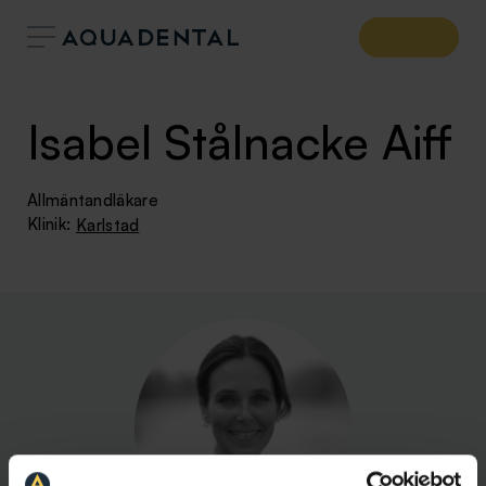
Isabel Stålnacke Aiff
Allmäntandläkare
Klinik:
Karlstad