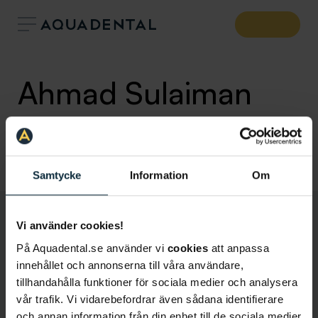
Ahmad Sulaiman
Tandsköterska
,
Klinik:
Aqua Dental Västerås City
Västerås
Samtycke
Information
Om
Vi använder cookies!
På Aquadental.se använder vi
cookies
att anpassa
innehållet och annonserna till våra användare,
tillhandahålla funktioner för sociala medier och analysera
vår trafik. Vi vidarebefordrar även sådana identifierare
och annan information från din enhet till de sociala medier