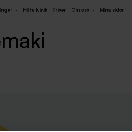
ingar
Hitta klinik
Priser
Om oss
Mina sidor
emaki