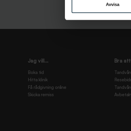
Avvisa
Jag vill...
Bra att
Boka tid
Tandvår
Hitta klinik
Resebid
Få rådgivning online
Tandvår
Skicka remiss
Avbetaln