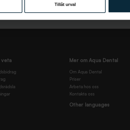
Tillåt urval
 veta
Mer om Aqua Dental
dsbidrag
Om Aqua Dental
rag
Priser
dsrädsla
Arbeta hos oss
ingar
Kontakta oss
Other languages