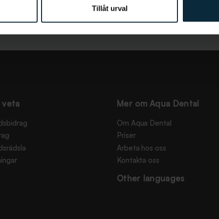
Tillåt urval
 veta
Mer om Aqua Dental
dsbidrag
Om Aqua Dental
rag
Priser
dsrädsla
Arbeta hos oss
ingar
Kontakta oss
Other languages