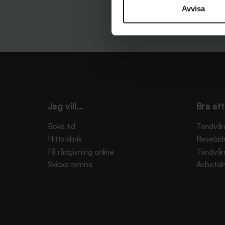
Avvisa
Jag vill...
Bra att
Boka tid
Tandvår
Hitta klinik
Resebid
Få rådgivning online
Tandvår
Skicka remiss
Avbetaln