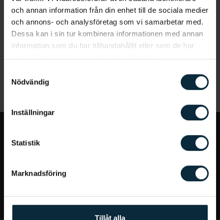
och annan information från din enhet till de sociala medier
och annons- och analysföretag som vi samarbetar med.
Dessa kan i sin tur kombinera informationen med annan
information som du har tillhandahållit eller som de har
samlat in när du har använt deras tjänster.
Samtyckesval
Nödvändig
Inställningar
Jag vill...
Statistik
Bra att veta
Marknadsföring
Mer om Aqua Dental
Tillåt alla