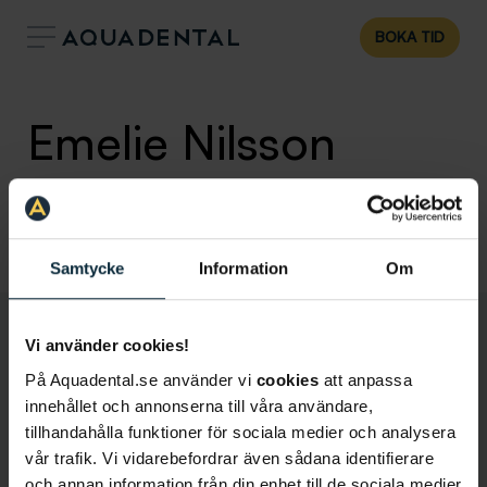
BOKA TID
Emelie Nilsson
Tandsköterska
,
Klinik:
Helsingborg
Helsingborg City
Samtycke
Information
Om
Vi använder cookies!
På Aquadental.se använder vi
cookies
att anpassa
innehållet och annonserna till våra användare,
tillhandahålla funktioner för sociala medier och analysera
vår trafik. Vi vidarebefordrar även sådana identifierare
och annan information från din enhet till de sociala medier