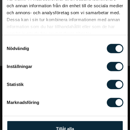
och annan information från din enhet till de sociala medier
och annons- och analysföretag som vi samarbetar med.
Dessa kan i sin tur kombinera informationen med annan
information som du har tillhandahållit eller som de har
samlat in när du har använt deras tjänster.
Samtyckesval
Nödvändig
Inställningar
Jag vill...
Statistik
Bra att veta
Marknadsföring
Mer om Aqua Dental
Tillåt alla