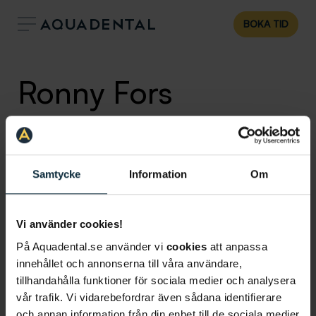
BOKA TID
Ronny Fors
Specialisttandläkare i ortodonti
Klinik:
Aqua Dental Umeå Avion
Samtycke
Information
Om
Vi använder cookies!
På Aquadental.se använder vi
cookies
att anpassa
innehållet och annonserna till våra användare,
tillhandahålla funktioner för sociala medier och analysera
vår trafik. Vi vidarebefordrar även sådana identifierare
och annan information från din enhet till de sociala medier