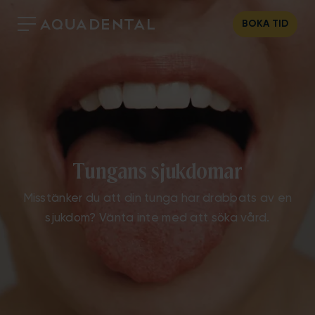
BOKA TID
Tungans sjukdomar
Misstänker du att din tunga har drabbats av en
sjukdom? Vänta inte med att söka vård.