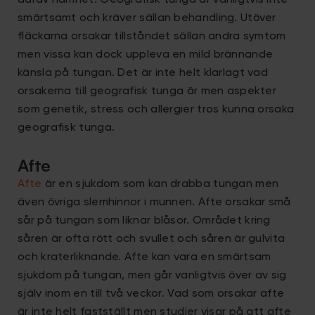
därav namnet. Geografisk tunga är vanligtvis inte
smärtsamt och kräver sällan behandling. Utöver
fläckarna orsakar tillståndet sällan andra symtom
men vissa kan dock uppleva en mild brännande
känsla på tungan. Det är inte helt klarlagt vad
orsakerna till geografisk tunga är men aspekter
som genetik, stress och allergier tros kunna orsaka
geografisk tunga.
Afte
Afte
är en sjukdom som kan drabba tungan men
även övriga slemhinnor i munnen. Afte orsakar små
sår på tungan som liknar blåsor. Området kring
såren är ofta rött och svullet och såren är gulvita
och kraterliknande. Afte kan vara en smärtsam
sjukdom på tungan, men går vanligtvis över av sig
själv inom en till två veckor. Vad som orsakar afte
är inte helt fastställt men studier visar på att afte