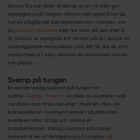
känsla. Du kan även drabbas av en vit eller gul
beläggning på tungan. Glossit kan uppstå om du
har en pågående bakterieinfektion i munnen, om
du
pressar tänderna
eller har brist på järn eller B-
12. Glossit är vanligtvis ett tecken på att du har en
underliggande munsjukdom och därför ska du inte
vänta med att söka vård om du misstänker att du
har glossit.
Svamp på tungan
En annan vanlig sjukdom på tungan är
svamp.
Svamp i munnen
orsakas av svampen oral
candidos som finns naturligt i munnen. Men om
bakteriefloran i munnen hamnar i obalans kan
svampen växa till sig och orsaka en
svampinfektion. Vanliga symtom på svamp i
munnen är en vit beläggning på tungan,
sår i