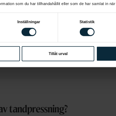
mation som du har tillhandahållit eller som de har samlat in när
gon särskild klinik?
Inställningar
Statistik
ll att Aqua Dental får göra utskick till mig för deras tjän
m att klicka nedan, att ni sparar och hanterar mina perso
entals integritetsmeddelande
.
Tillåt urval
av tandpressning?