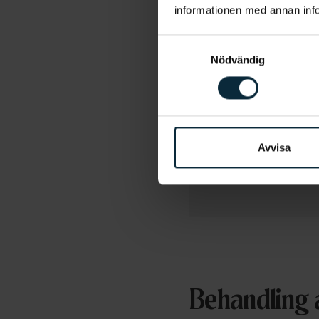
informationen med annan infor
Vill du få hjälp av nå
Samtyckesval
Nödvändig
Jag samtycker ti
Jag godkänner, geno
enlighet med
Aqua D
Avvisa
Behandling 