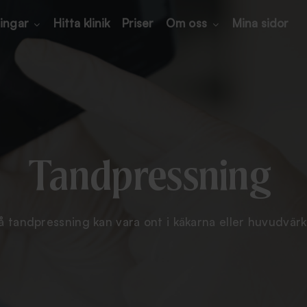
ingar
Hitta klinik
Priser
Om oss
Mina sidor
Tandpressning
å tandpressning kan vara ont i käkarna eller huvudvä