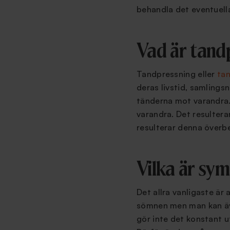
behandla det eventuella
Vad är tand
Tandpressning eller
tan
deras livstid, samlings
tänderna mot varandra.
varandra. Det resultera
resulterar denna överbe
Vilka är sy
Det allra vanligaste är
sömnen men man kan äv
gör inte det konstant ut