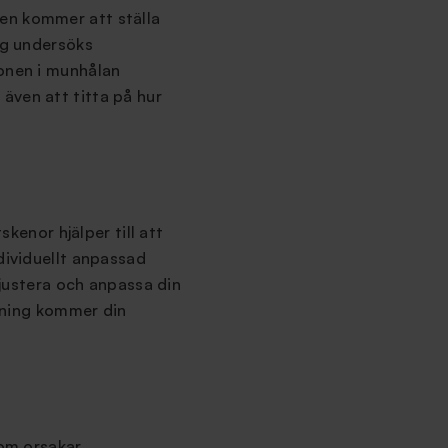
en kommer att ställa
ng undersöks
ionen i munhålan
även att titta på hur
enor hjälper till att
dividuellt anpassad
 justera och anpassa din
ssning kommer din
som orsakar