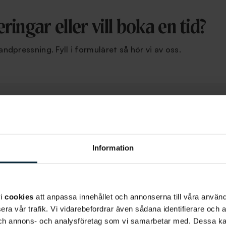
ringar eller vill boka en tid?
andpressning. Fyll i formuläret så hör vi av oss.
Efternamn
*
Information
Telefonnummer
*
de?
*
vi
cookies
att anpassa innehållet och annonserna till våra använda
era vår trafik. Vi vidarebefordrar även sådana identifierare och 
 och annons- och analysföretag som vi samarbetar med. Dessa ka