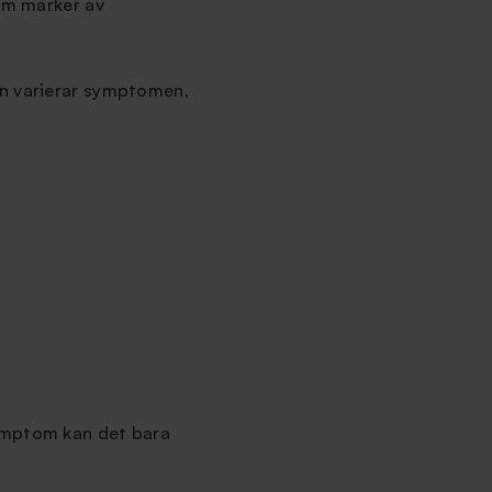
som märker av
en varierar symptomen,
symptom kan det bara