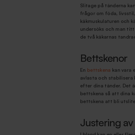
Slitage på tänderna ka
frågor om föda, livssti
käkmuskulaturen och käk
undersöks och man titt
de två käkarnas tandrade
Bettskenor
En
bettskena
kan vara e
avlasta och stabilisera
efter dina tänder. Det ä
bettskena så att dina k
bettskena att bli utsl
Justering av
I bland kan en eller fl