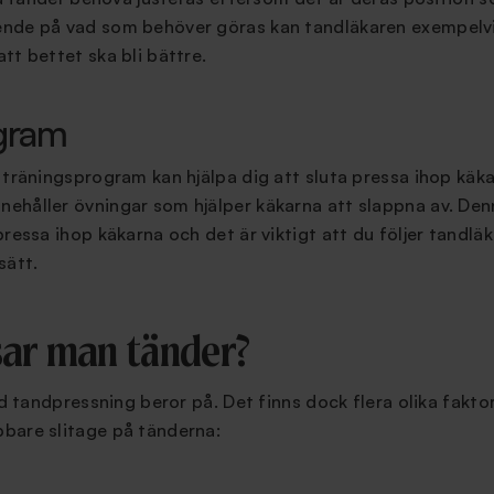
nde på vad som behöver göras kan tandläkaren exempelvis 
tt bettet ska bli bättre.
gram
 träningsprogram kan hjälpa dig att sluta pressa ihop käka
ehåller övningar som hjälper käkarna att slappna av. De
pressa ihop käkarna och det är viktigt att du följer tandlä
sätt.
sar man tänder?
vad tandpressning beror på. Det finns dock flera olika fakt
bare slitage på tänderna: