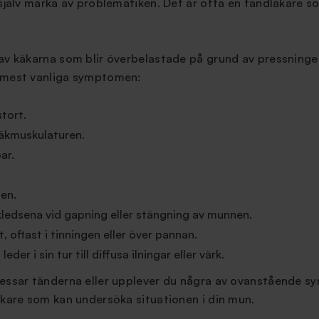
 själv märka av problematiken. Det är ofta en tandläkare 
 av käkarna som blir överbelastade på grund av pressning
 mest vanliga symptomen:
stort.
käkmuskulaturen.
ar.
en.
kledsena vid gapning eller stängning av munnen.
, oftast i tinningen eller över pannan.
der i sin tur till diffusa ilningar eller värk.
ressar tänderna eller upplever du några av ovanstående 
äkare som kan undersöka situationen i din mun.