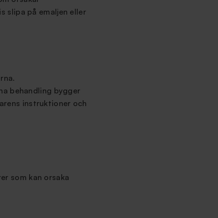
slipa på emaljen eller
rna.
nna behandling bygger
karens instruktioner och
orer som kan orsaka