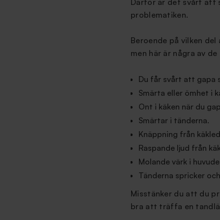
Därför är det svårt att
problematiken.
Beroende på vilken del
men här är några av de
Du får svårt att gapa 
Smärta eller ömhet i 
Ont i käken när du gap
Smärtar i tänderna.
Knäppning från käkled
Raspande ljud från kä
Molande värk i huvudet
Tänderna spricker och le
Misstänker du att du p
bra att träffa en tandl