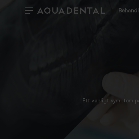
Behandl
Ett vanligt symptom p