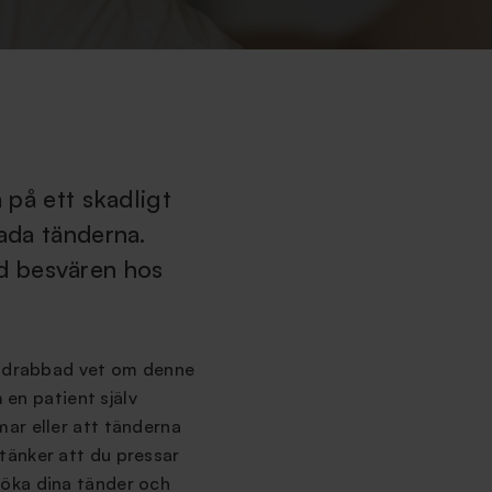
 på ett skadligt
kada tänderna.
d besvären hos
är drabbad vet om denne
 en patient själv
ar eller att tänderna
tänker att du pressar
söka dina tänder och