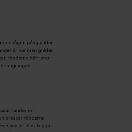
erson någon gång under
tänder är när man gnider
sar, tänderna hårt mot
 förlängningen
essar tänderna i
on pressar tänderna
man sväljer eller tuggar.