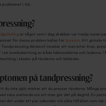
 problemet i tid.
pressning?
dgnissling
är något som i dag drabbar var tredje vuxen p
namnet för dessa problem kallas för
bruxism
. Att gnissla 
 Tandpressning däremot innebär att man biter ihop, pres
r i en överbelastning av både käkmusklerna och lederna. I
lastning i skador på tänderna och käkleder.
mptomen på tandpressning?
 att du inte själv märker att du pressar tänderna. Många pr
en vara ovetande om att man gör det på dagtid. En pers
an det under ett par sekunder vid olika tillfällen som när 