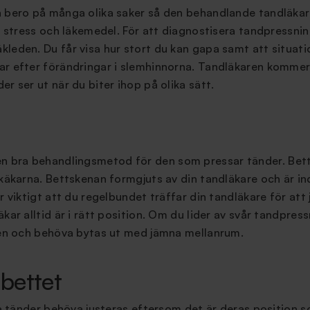
n bero på många olika saker så den behandlande tandläkar
l, stress och läkemedel. För att diagnostisera tandpressni
leden. Du får visa hur stort du kan gapa samt att situat
ar efter förändringar i slemhinnorna. Tandläkaren kommer 
r ser ut när du biter ihop på olika sätt.
n bra behandlingsmetod för den som pressar tänder. Bettsk
 käkarna. Bettskenan formgjuts av din tandläkare och är in
r viktigt att du regelbundet träffar din tandläkare för att
äkar alltid är i rätt position. Om du lider av svår tandpre
iten och behöva bytas ut med jämna mellanrum.
 bettet
era tänder behöva justeras eftersom det är deras position 