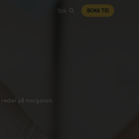
Sök
BOKA TID
rk redan på morgonen.