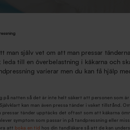
ressning
 att man själv vet om att man pressar tänderna
 leda till en överbelastning i käkarna och s
dpressning varierar men du kan få hjälp me
g på natten så det är inte helt säkert att personen som 
Självklart kan man även pressa tänder i vaket tillstånd. Om
on pressar tänder upptäcks det oftast som att käkarna ömm
plever symptom som passar in på tandpressning eller miss
bra att
boka en tid
hos din tandläkare så att de kan under