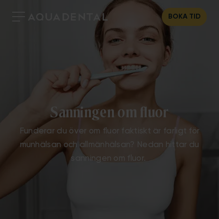
BOKA TID
Sanningen om fluor
Funderar du över om fluor faktiskt är farligt för
munhälsan och allmänhälsan? Nedan hittar du
sanningen om fluor.