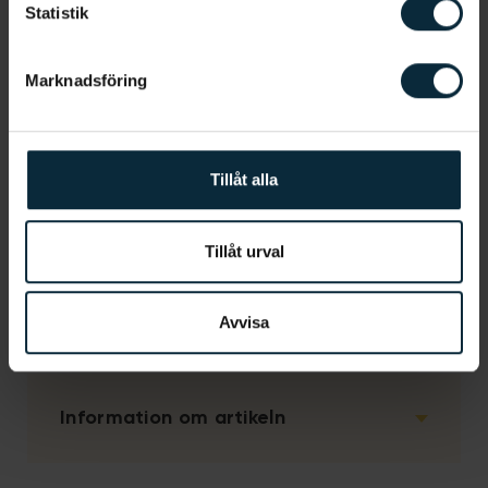
än 1,5 % fluorid per liter vatten. På så sätt kan
Statistik
tandvårdsprodukter som innehåller fluorid i
kombination med en hög fluoridhalt i vattnet öka
Marknadsföring
risken för att ditt barn drabbas av fluoros. Därmed
är det viktigt att du ser till att ditt barn använder
barntandkräm då dessa bara får innehålla upp till
0,05 % fluorid med en vuxentandkräm kan innehålla
Tillåt alla
upp till 0,15 % fluorid.
Tillåt urval
Vill du hellre bli uppringd av oss?
Avvisa
Information om artikeln