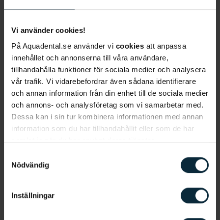
Fluoros
Vi använder cookies!
Fluoros
är en
mineraliseringsstörning
som drabbar
På Aquadental.se använder vi
cookies
att anpassa
emaljen och som orsakar
vita fläckar på tänderna
.
innehållet och annonserna till våra användare,
Fluoros är ett ofarligt tillstånd, men fläckarna kan
tillhandahålla funktioner för sociala medier och analysera
leda till att du blir missnöjd med utseendet på dina
vår trafik. Vi vidarebefordrar även sådana identifierare
och annan information från din enhet till de sociala medier
tänder. Tillståndet uppstår om man som barn
och annons- och analysföretag som vi samarbetar med.
under tandutvecklingsfasen intar för mycket
Dessa kan i sin tur kombinera informationen med annan
fluorid.
information som du har tillhandahållit eller som de har
samlat in när du har använt deras tjänster.
I Sverige är fluoros ovanligt och vanligtvis är
Samtyckesval
tillståndet lindrigt. Den främsta orsaken till att barn
Nödvändig
drabbas av fluoros är dock inte
tandvårdsprodukter utan dricksvattnet. Det beror
Inställningar
på att det finns tillsatt fluorid i vattnet.
Dricksvattnet i Sverige får dock aldrig innehålla mer