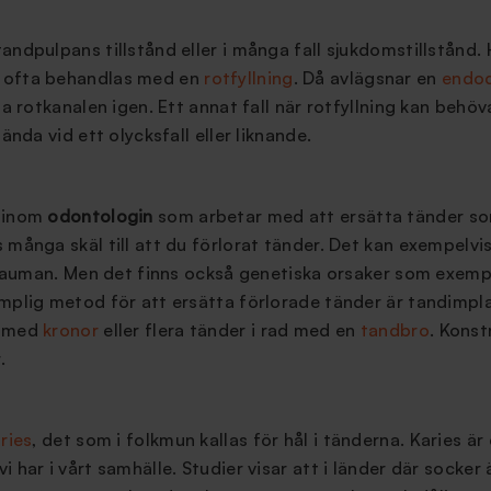
andpulpans tillstånd eller i många fall sjukdomstillstånd.
 ofta behandlas med en
rotfyllning
. Då avlägsnar en
endo
lla rotkanalen igen. Ett annat fall när rotfyllning kan beh
hända vid ett olycksfall eller liknande.
 inom
odontologin
som arbetar med att ersätta tänder som 
 många skäl till att du förlorat tänder. Det kan exempelvi
 trauman. Men det finns också genetiska orsaker som exemp
mplig metod för att ersätta förlorade tänder är tandimpla
r med
kronor
eller flera tänder i rad med en
tandbro
. Konst
.
ries
, det som i folkmun kallas för hål i tänderna. Karies är
 har i vårt samhälle. Studier visar att i länder där socker