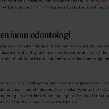
r att ta fram kunskaper som förbättrar vår mun- och
tand
verkar sjukdomar för att skapa de bästa förutsättningarn
en inom odontologi
den är ganska många och det kan tyckas att de inte skilj
läkare är det viktigt att ha en spetskompetens för att ku
nterna. Vi på Aqua Dental har kompetens inom samtliga 
tandreglering
. Vanligast är att tänderna regleras med hjälp
bland annat med att diagnostisera olika typer av
bettfel
o
glering. En ortodontisk behandling utförs ofta för att ge
as av både funktionella och estetiska skäl.