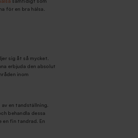
hälsa
samtidigt som
a för en bra hälsa.
er sig åt så mycket.
nna erbjuda den absolut
områden inom
 av en tandställning.
ch behandla dessa
 en fin tandrad. En