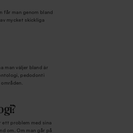
ngen får man genom bland
 av mycket skickliga
na man väljer bland är
dontologi, pedodonti
ra områden.
ogi?
r ett problem med sina
hand om. Om man går på