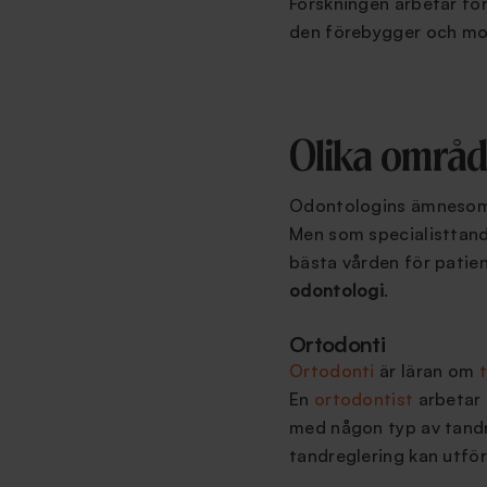
Forskningen arbetar fö
den förebygger och mot
Olika områd
Odontologins ämnesområ
Men som specialisttand
bästa vården för patie
odontologi
.
Ortodonti
Ortodonti
är läran om
En
ortodontist
arbetar 
med någon typ av tandre
tandreglering kan utför