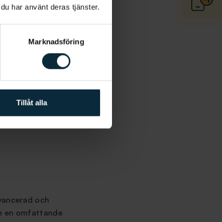
igt och för många
 du har använt deras tjänster.
vänder man något som
fi eller MR-kameror för
Marknadsföring
r tiden och ett sätt att
var som fästs i
Tillåt alla
titanskruvarna som är
ner. Det kan vara kronor
avancerad och
e en omfattande