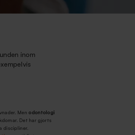
runden inom
exempelvis
ävnader. Men
odontologi
ukdomar. Det har gjorts
 discipliner.