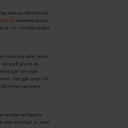
 Har man en infekterad
dontist
tandens pulpa
övas är om tandens pulpa
förlorats eller blivit
s vara på grund av
elvis gör att man
ntat. Det går även att
ruktionen kan vara
 en av de vanligaste
 är mer ovanligt är även