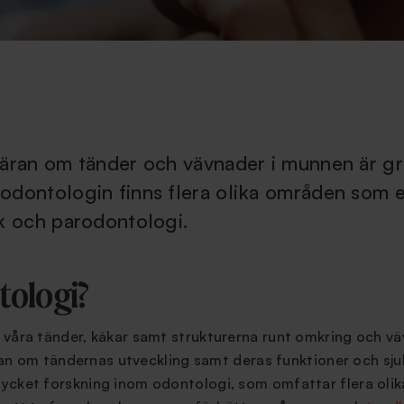
läran om tänder och vävnader i munnen är g
odontologin finns flera olika områden som 
ik och parodontologi.
tologi?
 våra tänder, käkar samt strukturerna runt omkring och v
läran om tändernas utveckling samt deras funktioner och sj
cket forskning inom odontologi, som omfattar flera olika