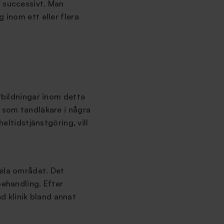
r successivt. Man
g inom ett eller flera
utbildningar inom detta
t som tandläkare i några
eltidstjänstgöring, vill
hela området. Det
behandling. Efter
 klinik bland annat