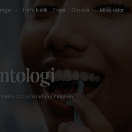
ingar
Hitta klinik
Priser
Om oss
Mina sidor
ntologi
äkarna och vävnaden i munnen.