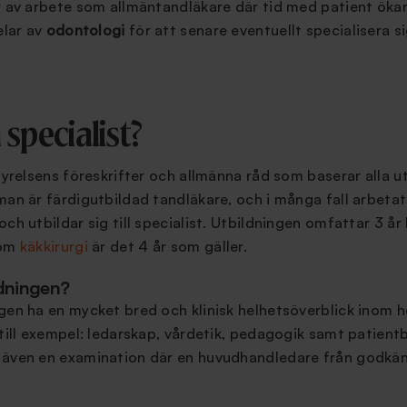
r av arbete som allmäntandläkare där tid med patient öka
elar av
odontologi
för att senare eventuellt specialisera si
 specialist?
styrelsens föreskrifter och allmänna råd som baserar alla 
man är färdigutbildad tandläkare, och i många fall arbeta
ch utbildar sig till specialist. Utbildningen omfattar 3 år h
nom
käkkirurgi
är det 4 år som gäller.
ldningen?
gen ha en mycket bred och klinisk helhetsöverblick inom 
 till exempel: ledarskap, vårdetik, pedagogik samt patient
 även en examination där en huvudhandledare från godkänd