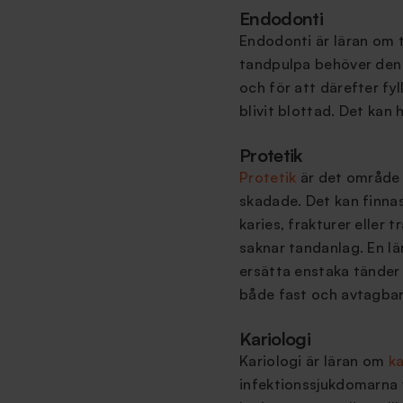
Endodonti
Endodonti är läran om t
tandpulpa behöver den
och för att därefter fy
blivit blottad. Det kan 
Protetik
Protetik
är det område
skadade. Det kan finnas
karies, frakturer eller
saknar tandanlag. En lä
ersätta enstaka tände
både fast och avtagbar
Kariologi
Kariologi är läran om
ka
infektionssjukdomarna vi