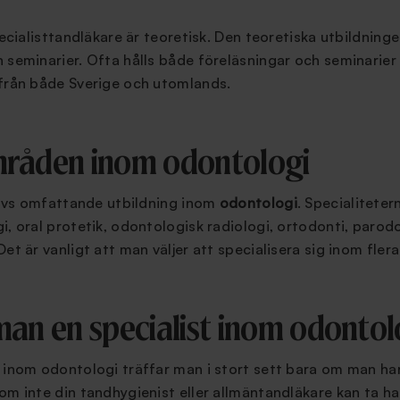
specialisttandläkare är teoretisk. Den teoretiska utbildni
 seminarier. Ofta hålls både föreläsningar och seminarier
 från både Sverige och utomlands.
mråden inom odontologi
krävs omfattande utbildning inom
odontologi
. Specialiteter
i, oral protetik, odontologisk radiologi, ortodonti, paro
Det är vanligt att man väljer att specialisera sig inom fle
man en specialist inom odontol
e inom odontologi träffar man i stort sett bara om man ha
som inte din tandhygienist eller allmäntandläkare kan ta 