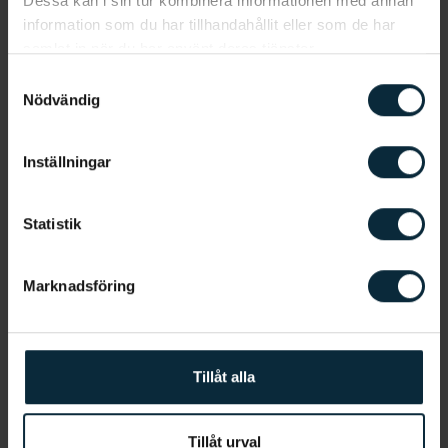
Du kan spara ditt ATB och använda två bidrag
Dessa kan i sin tur kombinera informationen med annan
samtidigt.
information som du har tillhandahållit eller som de har
Bidraget brukas dras av när du betalar, men säg till
samlat in när du har använt deras tjänster.
om du vill eller inte vill använda ditt ATB när du ska
Samtyckesval
betala.
Nödvändig
ATB står för allmänt tandvårdsbidrag.
Alla som är försäkrad i Sverige har rätt till ATB.
Inställningar
Du kan använda ditt ATB hos både privata och
statliga aktörer så länge de är anslutna till
Försäkringskassan.
Statistik
Du kan spara ditt ATB i max två år.
Ditt ATB delas ut 1 juli varje år.
Bidraget delas ut automatiskt, du behöver inte
Marknadsföring
ansöka om något.
Vad är tiotandvård?
Tillåt alla
Under 2026 förväntas den nya tandvårdsreformen
med det förlängda högkostnadsskyddet träda i
Tillåt urval
kraft. Det är ett förslag som syftar till att stärka