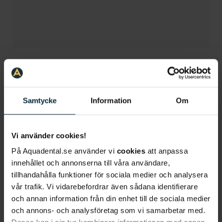
Vilka behandlingar omfattas av ATB?
Samtycke
Information
Om
Alla behandlingar som ersätts inom
tandvårdsstödet gäller även för ATB. Behandlingar
Vi använder cookies!
som inte ersätts är exempelvis
estetiska
På Aquadental.se använder vi
cookies
att anpassa
behandlingar
, det vill säga behandlingar som har
innehållet och annonserna till våra användare,
som mål att förändra tändernas utseende,
tillhandahålla funktioner för sociala medier och analysera
exempelvis
tandblekning
.
vår trafik. Vi vidarebefordrar även sådana identifierare
och annan information från din enhet till de sociala medier
Viktigt att tänka på om ATB
och annons- och analysföretag som vi samarbetar med.