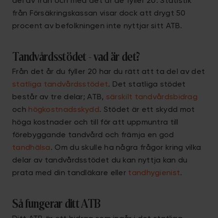
del av från och med det år de fyller 20. Statistik
från Försäkringskassan visar dock att drygt 50
procent av befolkningen inte nyttjar sitt ATB.
Tandvårdsstödet - vad är det?
Från det år du fyller 20 har du rätt att ta del av det
statliga tandvårdsstödet
. Det statliga stödet
består av tre delar; ATB,
särskilt tandvårdsbidrag
och
högkostnadsskydd
. Stödet är ett skydd mot
höga kostnader och till för att uppmuntra till
förebyggande tandvård och främja en god
tandhälsa
. Om du skulle ha några frågor kring vilka
delar av tandvårdsstödet du kan nyttja kan du
prata med din tandläkare eller
tandhygienist
.
Så fungerar ditt ATB