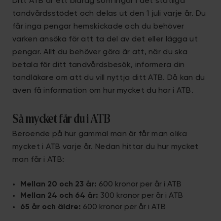
Ditt ATB är ett bidrag som ingår i det statliga
tandvårdsstödet och delas ut den 1 juli varje år. Du
får inga pengar hemskickade och du behöver
varken ansöka för att ta del av det eller lägga ut
pengar. Allt du behöver göra är att, när du ska
betala för ditt tandvårdsbesök, informera din
tandläkare om att du vill nyttja ditt ATB. Då kan du
även få information om hur mycket du har i ATB.
Så mycket får du i ATB
Beroende på hur gammal man är får man olika
mycket i ATB varje år. Nedan hittar du hur mycket
man får i ATB:
Mellan 20 och 23 år:
600 kronor per år i ATB
Mellan 24 och 64 år:
300 kronor per år i ATB
65 år och äldre:
600 kronor per år i ATB