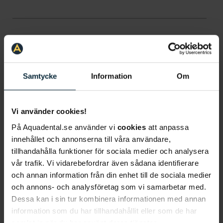
Vad gäller ditt ärende?
*
Samtycke
Information
Om
Vill du få hjälp av någon särskild klinik?
Vi använder cookies!
På Aquadental.se använder vi
cookies
att anpassa
Jag samtycker till att Aqua Dental får göra
innehållet och annonserna till våra användare,
tillhandahålla funktioner för sociala medier och analysera
utskick till mig för deras tjänster och
vår trafik. Vi vidarebefordrar även sådana identifierare
produkter.
*
och annan information från din enhet till de sociala medier
Jag godkänner, genom att klicka nedan, att ni
och annons- och analysföretag som vi samarbetar med.
sparar och hanterar mina personuppgifter i
Dessa kan i sin tur kombinera informationen med annan
enlighet med
Aqua Dentals integritetsmeddelande
.
information som du har tillhandahållit eller som de har
samlat in när du har använt deras tjänster.