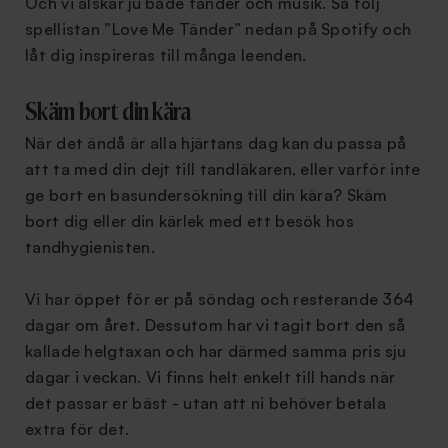
Och vi älskar ju både tänder och musik. Så följ
spellistan ”Love Me Tänder” nedan på Spotify och
låt dig inspireras till många leenden.
Skäm bort din kära
När det ändå är alla hjärtans dag kan du passa på
att ta med din dejt till tandläkaren, eller varför inte
ge bort en basundersökning till din kära? Skäm
bort dig eller din kärlek med ett besök hos
tandhygienisten.
Vi har öppet för er på söndag och resterande 364
dagar om året. Dessutom har vi tagit bort den så
kallade helgtaxan och har därmed samma pris sju
dagar i veckan. Vi finns helt enkelt till hands när
det passar er bäst - utan att ni behöver betala
extra för det.