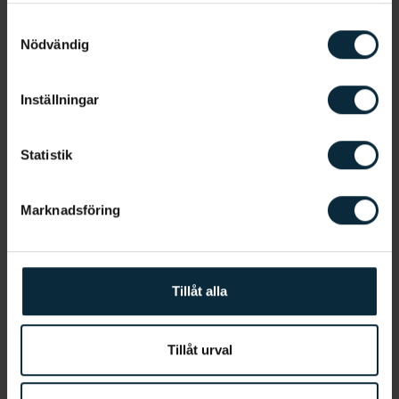
Samtyckesval
Nödvändig
Inställningar
Statistik
Information om artikeln
Marknadsföring
Mer om tänder
Tillåt alla
Tandläkare i Stockholm
Tandvärk
Tillåt urval