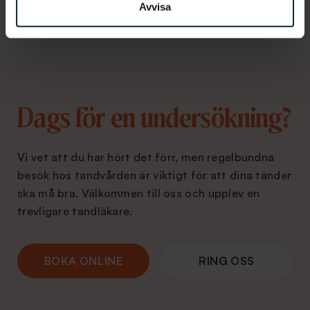
Tandläkare i Göteborg
Avvisa
Dags för en undersökning?
Vi vet att du har hört det förr, men regelbundna
besök hos tandvården är viktigt för att dina tänder
ska må bra. Välkommen till oss och upplev en
trevligare tandläkare.
BOKA ONLINE
RING OSS