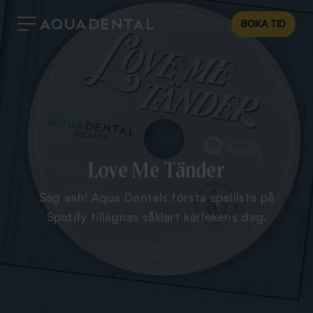
BOKA TID
Love Me Tänder
Säg aah! Aqua Dentals första spellista på
Spotify tillägnas såklart kärlekens dag.