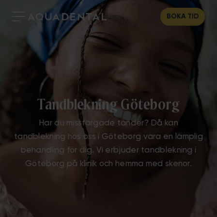
BOKA TID
Tandblekning Göteborg
Har du missfärgade tänder? Då kan
tandblekning hos oss i Göteborg vara en lämplig
behandling för dig. Vi erbjuder tandblekning i
Göteborg på klinik och hemma med skenor.