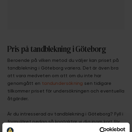
Pris på tandblekning i Göteborg
Beroende på vilken metod du väljer kan priset på
tandblekning i Göteborg variera. Det är även bra
att vara medveten om att om du inte har
genomgått en
tandundersökning
sen tidigare
tillkommer priset för undersökningen och eventuella
åtgärder.
Är du intresserad av tandblekning i Göteborg? Fyll i
formuläret nedan så kontaktar vi dig inom kort för
att boka en tid för tandblekning i Göteborg.