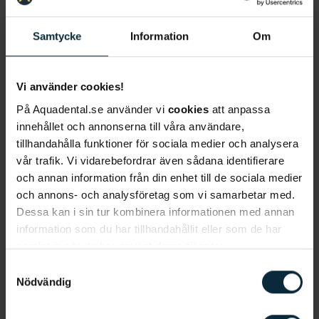
Samtycke
Information
Om
Vem gäller ärendet?
*
Vi använder cookies!
På Aquadental.se använder vi
cookies
att anpassa
innehållet och annonserna till våra användare,
I vilken stad vill du få behandlingen?
*
tillhandahålla funktioner för sociala medier och analysera
vår trafik. Vi vidarebefordrar även sådana identifierare
och annan information från din enhet till de sociala medier
och annons- och analysföretag som vi samarbetar med.
Förnamn
*
Dessa kan i sin tur kombinera informationen med annan
information som du har tillhandahållit eller som de har
samlat in när du har använt deras tjänster.
Efternamn
*
Samtyckesval
Nödvändig