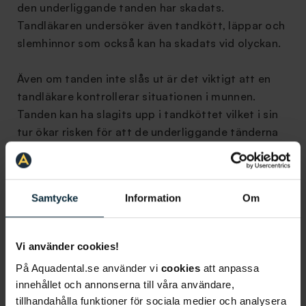
den underliggande tanden har skadats.
Tandläkaren undersöker även tandkött, läppar och
slemhinnor som också kan ha skadats vid olyckan.
Även om tanden inte slås ut är det viktigt att en
tandläkare kontrollerar situationen i munnen.
Tanden kan ha slagits upp i tandköttet vilket i sin
tur ökar risken för att de underliggande tänderna
påverkas.
RING OSS DIREKT
Samtycke
Information
Om
Vad händer efter att en tand slagits ut
Vi använder cookies!
Efter att mjölktanden slagits ut finns det inte
På Aquadental.se använder vi
cookies
att anpassa
mycket annat att göra än att vänta på att den
innehållet och annonserna till våra användare,
permanenta tanden växer fram. Om barnet slår ut
tillhandahålla funktioner för sociala medier och analysera