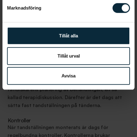
gällande dina tänder sker. Allt för att tandläkaren
Marknadsföring
ska få en sådan klar bild som möjligt och anpassa
behandlingen efter dig.
Om du inte varit på en basundersökning hos
Tillåt alla
tandläkaren under de senaste sex månaderna skall
också en sådan göras innan behandlingen
Tillåt urval
fortskrider.
Diskussion och insättning
Avvisa
Nästa steg är att du och din tandläkare går igenom
tandläkarens planering av behandlingen, en så
kallad terapidiskussion. Därefter är det dags att
sätta fast tandställningen på tänderna.
Kontroller
När tandställningen monterats är dags för
regelbundna kontroller. Kontrollerna brukar