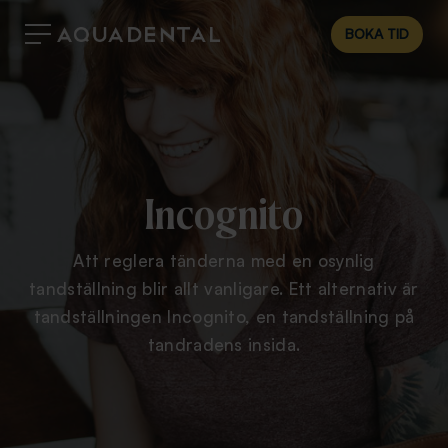
BOKA TID
Incognito
Att reglera tänderna med en osynlig
tandställning blir allt vanligare. Ett alternativ är
tandställningen Incognito, en tandställning på
tandradens insida.