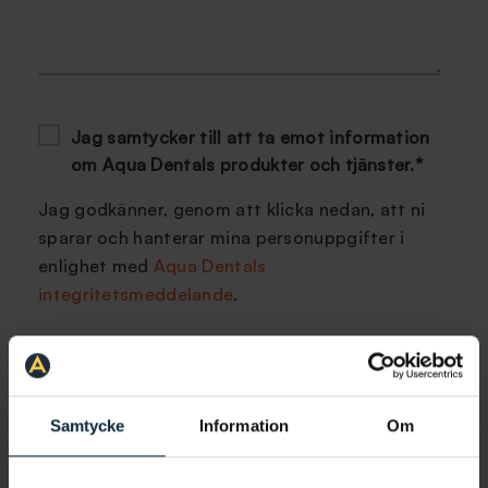
Jag samtycker till att ta emot information
om Aqua Dentals produkter och tjänster.
*
Jag godkänner, genom att klicka nedan, att ni
sparar och hanterar mina personuppgifter i
enlighet med
Aqua Dentals
integritetsmeddelande
.
Samtycke
Information
Om