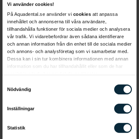
Vi använder cookies!
På Aquadental.se använder vi
cookies
att anpassa
Behandlingen – steg för steg
innehållet och annonserna till våra användare,
Behandlingsprocessen skiljer sig inte speciellt från
tillhandahålla funktioner för sociala medier och analysera
andra behandlingar med tandställning.
vår trafik. Vi vidarebefordrar även sådana identifierare
och annan information från din enhet till de sociala medier
Konsultation
och annons- och analysföretag som vi samarbetar med.
Det första steget i en tandregleringsbehandling är
Dessa kan i sin tur kombinera informationen med annan
en konsultation, ett inledande samtal med din
information som du har tillhandahållit eller som de har
tandläkare. Tandläkaren undersöker din mun och
samlat in när du har använt deras tjänster.
du får berätta om dina förväntningar på
Samtyckesval
behandlingen och slutresultatet. Du får också
Nödvändig
möjlighet att ställa alla frågor du funderat på.
Inställningar
Inregistrering
Om du efter konsultationen väljer att gå vidare
med behandlingen sker en inregistrering.
Statistik
Röntgenbilder tas samt ytterligare diskussion