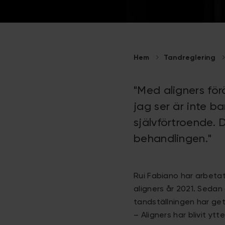
Hem
Tandreglering
"Med aligners för
jag ser är inte b
självförtroende. 
behandlingen."
Rui Fabiano har arbeta
aligners år 2021. Sedan
tandställningen har g
– Aligners har blivit yt