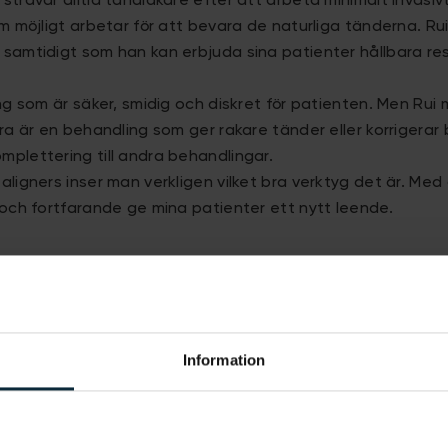
trävar alltid tandläkare efter att arbeta minimalt invasivt
m möjligt arbetar för att bevara de naturliga tänderna. Rui
samtidigt som han kan erbjuda sina patienter hållbara res
ng som är säker, smidig och diskret för patienten. Men Rui
a är en behandling som ger rakare tänder eller korrigerar b
plettering till andra behandlingar.
ligners inser man verkligen vilket bra verktyg det är. Med
och fortfarande ge mina patienter ett nytt leende.
e bli uppringd av oss?
Information