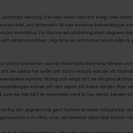
tt estetiskt verktyg. Det kan även vara ett steg i mer omf
ra bettfel, ett alternativ till mer invasiva behandlingar sa
sons munhälsa. För Rui var en utbildning inom aligners därfö
er och alltid utvecklas. Jag drivs av att kunna ha en plan a,
ta träffar patienter som är missnöjda med sina tänder och 
tt de själva har svårt att sätta ord på vad de vill förändr
xempelvis komma till mig och säga att de vill göra skalfa
ehandlingen kräver att det slipas på friska tänder. Men s
t som de faktiskt är missnöjda med är hur deras tänder sit
enar Rui att aligners har gett honom enorma möjligheter at
a resultat och vård, utan att behöva slipa eller borra i tä