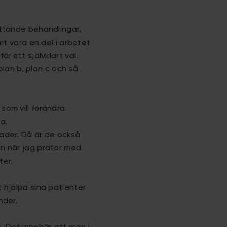
attande behandlingar,
mt vara en del i arbetet
r ett självklart val.
 plan b, plan c och så
som vill förändra
a.
sader. Då är de också
en när jag pratar med
ter.
t hjälpa sina patienter
nder.