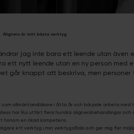
Aligners är mitt bästa verktyg
ändrar jag inte bara ett leende utan även 
ara ett nytt leende utan en ny person med e
Det går knappt att beskriva, men personer
t som allmäntandläkare i åtta år och började arbeta med
 dess har Rui utfört flera hundra alignersbehandlingar och
ett honom en ökad kompetens.
terligare ett verktyg i min verktygslåda och ger mig fler möj