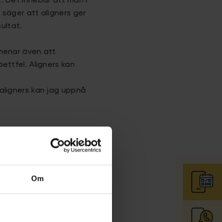
. Det innebär att man i
 säger att aligners ger
ultat.
 menar även att
ettfel. Aligners kan
 aligners kan jag uppnå
Om