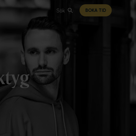
Sök
BOKA TID
rktyg