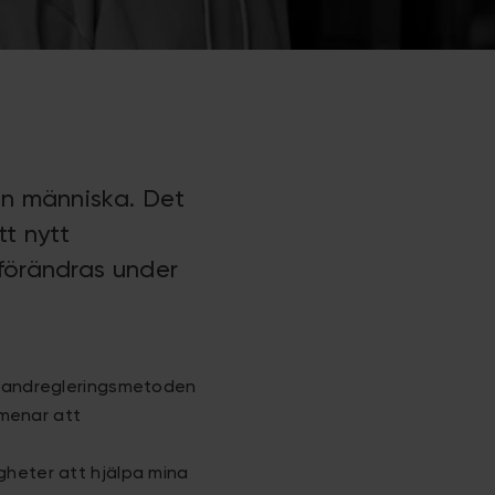
en människa. Det
tt nytt
 förändras under
 tandregleringsmetoden
 menar att
ligheter att hjälpa mina