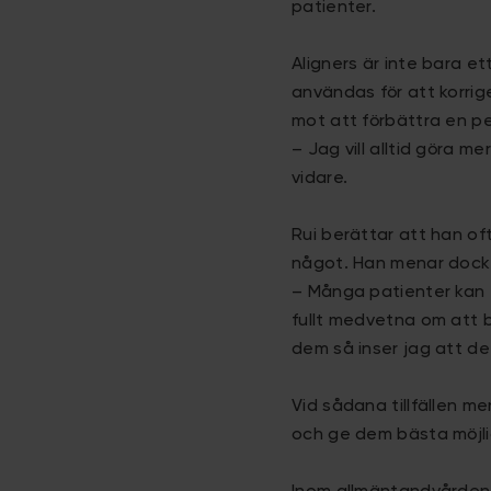
patienter.
Aligners är inte bara e
användas för att korrige
mot att förbättra en per
– Jag vill alltid göra m
vidare.
Rui berättar att han of
något. Han menar dock a
– Många patienter kan e
fullt medvetna om att b
dem så inser jag att de
Vid sådana tillfällen m
och ge dem bästa möjlig