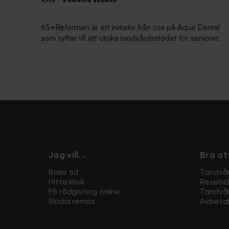
65+Reformen är ett initiativ från oss på Aqua Dental
som syftar till att utöka tandvårdsstödet för seniorer.
Jag vill...
Bra at
Boka tid
Tandvå
Hitta klinik
Resebi
Få rådgivning online
Tandvår
Skicka remiss
Avbetal