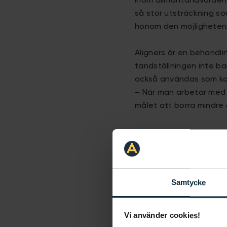
Inom allmäntandvården s
så stor utsträckning so
honom den möjligheten 
Aligners är en behandli
tandställningen inte bar
också användas som kom
– När man arbetar med a
målet att borra mindre 
Vill du hellr
Samtycke
Vi använder cookies!