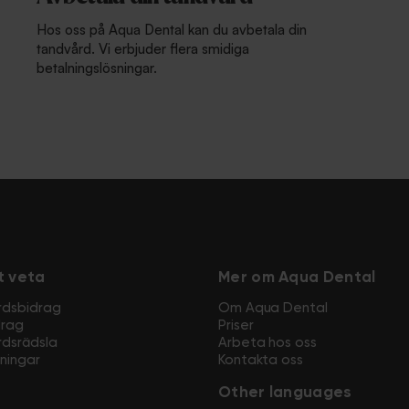
Hos oss på Aqua Dental kan du avbetala din
tandvård. Vi erbjuder flera smidiga
betalningslösningar.
t veta
Mer om Aqua Dental
rdsbidrag
Om Aqua Dental
drag
Priser
dsrädsla
Arbeta hos oss
ningar
Kontakta oss
Other languages