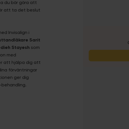
ta du bör göra att
ör att ta det beslut
ed Invisalign i
sttandläkare Sarit
Hedieh Stayesh
som
tion med
att hjälpa dig att
dina förväntningar
tionen ger dig
n-behandling.