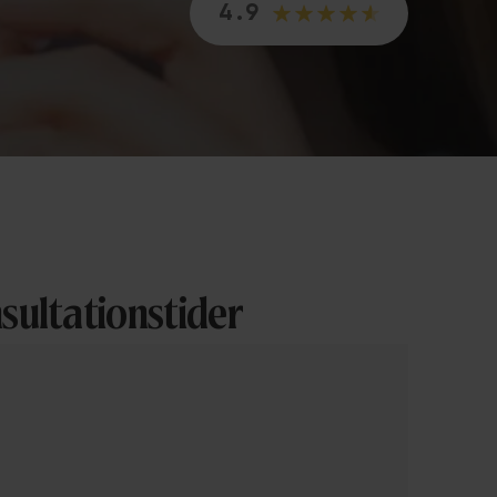
4.9
sultationstider