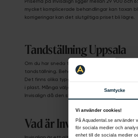
Priserna på Invisalign
ligger mellan 29 900 och 6
mycket komplicerade behandlingar kan taxan bli
korrigeringar kan det slutgiltiga priset bli lägre.
Tandställning Uppsala
Om du har sneda tänder eller någon typ av bet
tandställning. Behandling med tandställning kall
Det finns olika typer av tandställning, allt från r
i plast. Många väljer i dag en modern tandställn
Samtycke
Invisalign
då den syns väldigt lite, är bekväm oc
Vi använder cookies!
På Aquadental.se använder 
Vad är Invisalign?
för sociala medier och analys
enhet till de sociala medier
Invisalign
är ett alternativ till traditionell tands