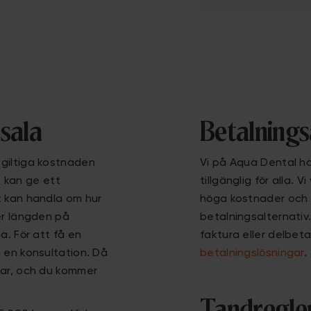
psala
Betalnings
tgiltiga kostnaden
Vi på Aqua Dental h
te kan ge ett
tillgänglig för alla.
t kan handla om hur
höga kostnader och dä
er längden på
betalningsalternativ
a. För att få en
faktura eller delbet
 en konsultation. Då
betalningslösningar
.
gar, och du kommer
Tandregler