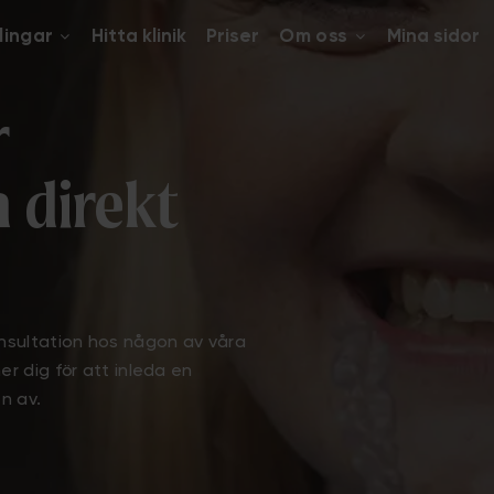
lingar
Hitta klinik
Priser
Om oss
Mina sidor
r
a direkt
onsultation hos någon av våra
r dig för att inleda en
n av.