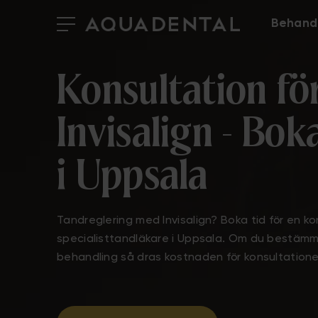
Behand
Konsultation fö
Invisalign - Bok
i Uppsala
Tandreglering med Invisalign
? Boka tid för en k
specialisttandläkare i Uppsala. Om du bestämme
behandling så dras kostnaden för konsultatione