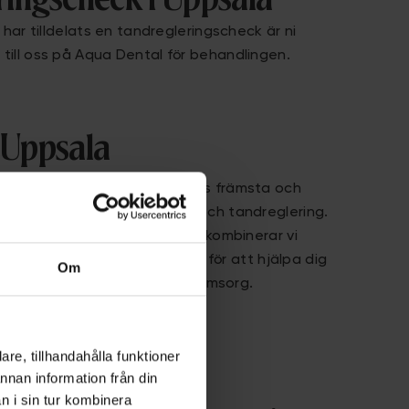
 har tilldelats en tandregleringscheck är ni
till oss på Aqua Dental för behandlingen.
i Uppsala
tal arbetar några av Sveriges främsta och
are inom estetisk tandvård och tandreglering.
er tusen nya leenden. Hos oss kombinerar vi
ande med moderna metoder för att hjälpa dig
Om
 alltid känna dig trygg i vår omsorg.
re, tillhandahålla funktioner
annan information från din
n i sin tur kombinera