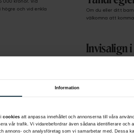
5 000 kronor. Vid
 högre och vid enkla
Om du eller ditt barn
välkomna att komma 
Invisalign 
tfel kan du behöva
Hos oss på Aqua Den
as för tandreglering.
mest erfarna tandläk
äls till en med skenor
Vi skapar årligen öv
ing som kallas för
kompetens och kunn
Information
h enkel att bära.
på bästa sätt. Du ska
vi
cookies
att anpassa innehållet och annonserna till våra använda
Tidsplan?
era vår trafik. Vi vidarebefordrar även sådana identifierare och 
 och annons- och analysföretag som vi samarbetar med. Dessa ka
tällning av metall