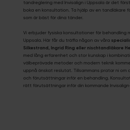
tandreglering med Invisalign i Uppsala är det förs
boka en konsultation. Ta hjälp av en tandläkare f
som är bäst för dina tänder.
Vi erbjuder fysiska konsultationer för behandling m
Uppsala. Här får du träffa någon av våra
speciali
Silkestrand, Ingrid Ring eller nischtandläkare 
med lång erfarenhet och stor kunskap i kombina
välbeprövade metoder och modern teknik kommer 
uppnå önskat reslutat. Tillsammans pratar ni om 
och förutsättningar inför en behandling. Konsulta
rätt förutsättningar inför din kommande Invisalig