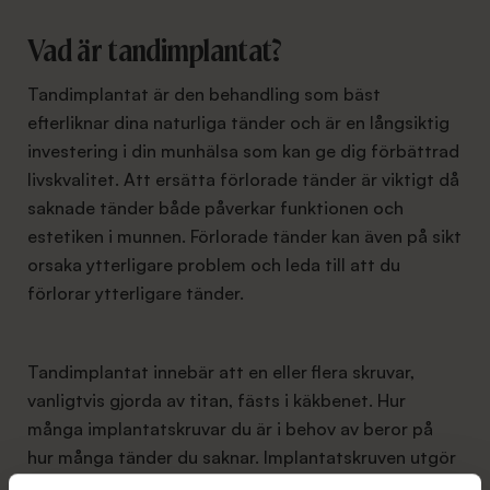
Vad är tandimplantat?
Tandimplantat är den behandling som bäst
efterliknar dina naturliga tänder och är en långsiktig
investering i din munhälsa som kan ge dig förbättrad
livskvalitet. Att ersätta förlorade tänder är viktigt då
saknade tänder både påverkar funktionen och
estetiken i munnen. Förlorade tänder kan även på sikt
orsaka ytterligare problem och leda till att du
förlorar ytterligare tänder.
Tandimplantat innebär att en eller flera skruvar,
vanligtvis gjorda av titan, fästs i käkbenet. Hur
många implantatskruvar du är i behov av beror på
hur många tänder du saknar. Implantatskruven utgör
sedan en ny, konstgjord tandrot som kronor eller