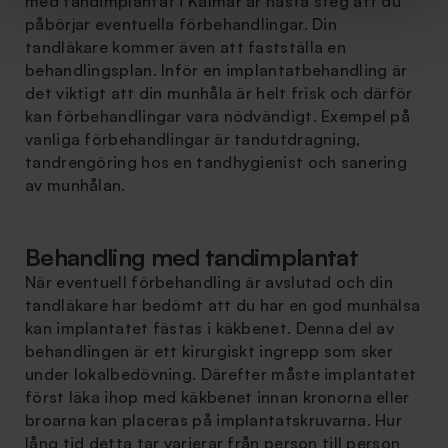
med tandimplantat i Kalmar är nästa steg att du
påbörjar eventuella förbehandlingar. Din
tandläkare kommer även att fastställa en
behandlingsplan. Inför en implantatbehandling är
det viktigt att din munhåla är helt frisk och därför
kan förbehandlingar vara nödvändigt. Exempel på
vanliga förbehandlingar är tandutdragning,
tandrengöring hos en tandhygienist och sanering
av munhålan.
Behandling med tandimplantat
När eventuell förbehandling är avslutad och din
tandläkare har bedömt att du har en god munhälsa
kan implantatet fästas i käkbenet. Denna del av
behandlingen är ett kirurgiskt ingrepp som sker
under lokalbedövning. Därefter måste implantatet
först läka ihop med käkbenet innan kronorna eller
broarna kan placeras på implantatskruvarna. Hur
lång tid detta tar varierar från person till person