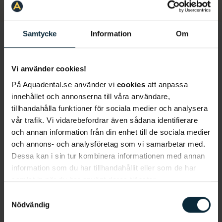
broar sedan kan fästas på.
Samtycke
Information
Om
Så går en behandling med
Vi använder cookies!
tandimplantat i Kalmar till
På Aquadental.se använder vi
cookies
att anpassa
Tandimplantat är en omfattande behandling som
innehållet och annonserna till våra användare,
inkluderar flera steg. Flera av våra tandläkare i
tillhandahålla funktioner för sociala medier och analysera
Kalmar är specialiserade och nischade på just
vår trafik. Vi vidarebefordrar även sådana identifierare
tandimplantat och arbetar uteslutande med det.
och annan information från din enhet till de sociala medier
Därmed har de enorm kunskap inom området. Är
och annons- och analysföretag som vi samarbetar med.
du intresserad av en behandling med
Dessa kan i sin tur kombinera informationen med annan
tandimplantat i Kalmar? Nedan hittar du hur en
information som du har tillhandahållit eller som de har
behandling kan se ut steg för steg.
samlat in när du har använt deras tjänster.
Samtyckesval
Konsultation
Nödvändig
Det första steget för att påbörja en behandling