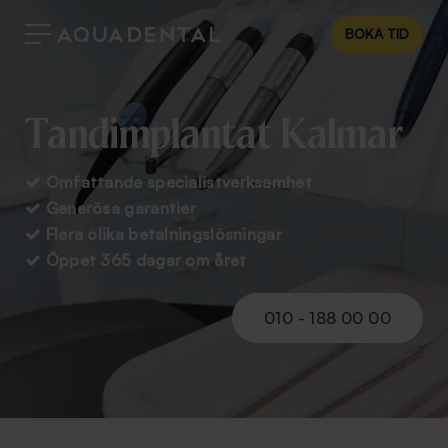
BOKA TID
Tandimplantat Kalmar
Omfattande specialistverksamhet

Generösa garantier

Flera olika betalningslösningar

Öppet 365 dagar om året

010 - 188 00 00